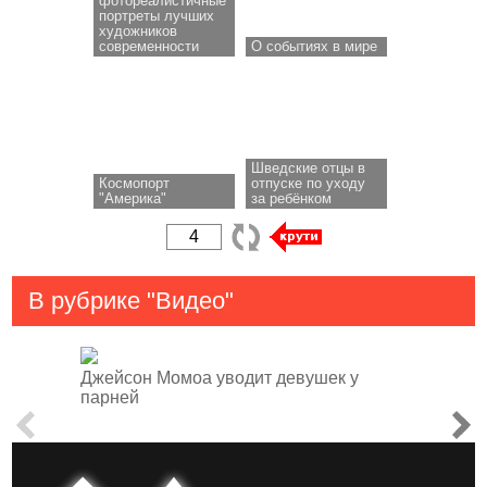
фотореалистичные
портреты лучших
художников
современности
О событиях в мире
Шведские отцы в
Космопорт
отпуске по уходу
"Америка"
за ребёнком
В рубрике "Видео"
Джейсон Момоа уводит девушек у
парней