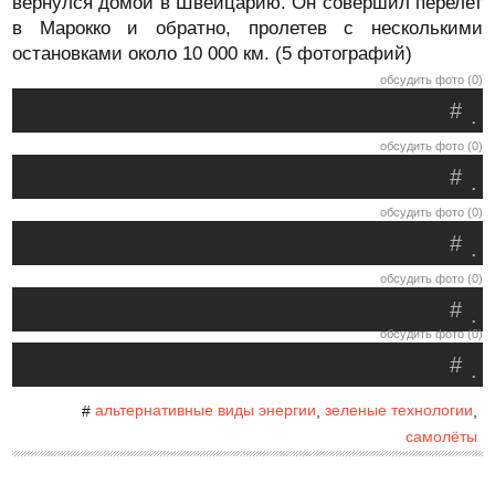
вернулся домой в Швейцарию. Он совершил перелет
в Марокко и обратно, пролетев с несколькими
остановками около 10 000 км. (5 фотографий)
обсудить фото (0)
#
.
обсудить фото (0)
#
.
обсудить фото (0)
#
.
обсудить фото (0)
#
.
обсудить фото (0)
#
.
альтернативные виды энергии
зеленые технологии
#
,
,
самолёты