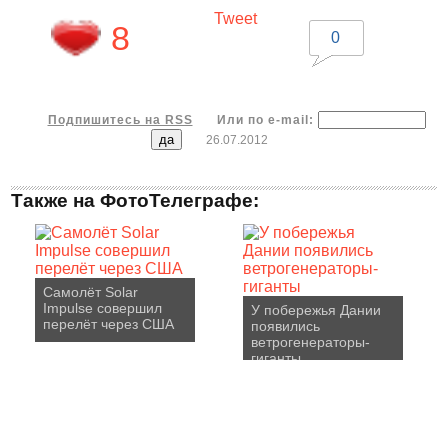
Tweet
8
0
Подпишитесь на RSS
Или по e-mail:
26.07.2012
Также на ФотоТелеграфе:
Самолёт Solar
Impulse совершил
У побережья Дании
перелёт через США
появились
ветрогенераторы-
гиганты