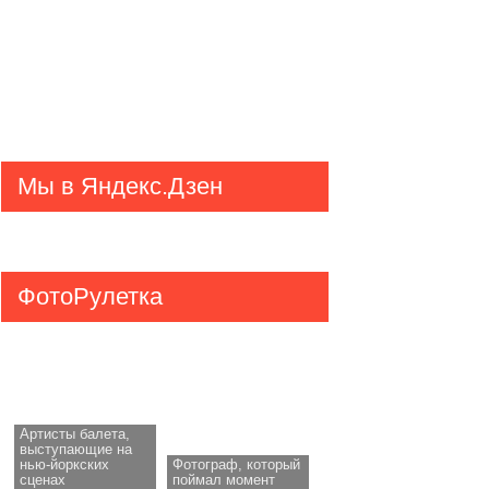
Мы в Яндекс.Дзен
ФотоРулетка
Артисты балета,
выступающие на
нью-йоркских
Фотограф, который
сценах
поймал момент