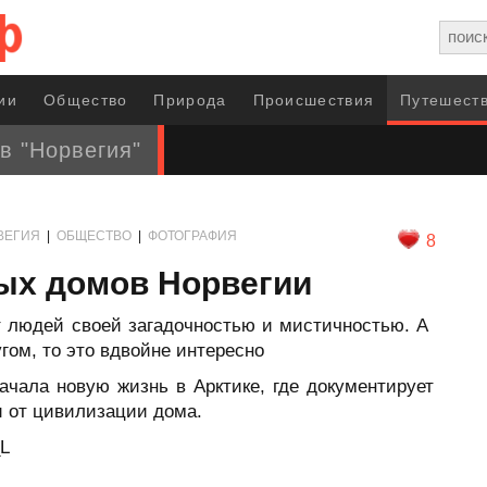
ии
Общество
Природа
Происшествия
Путешеств
в "Норвегия"
ВЕГИЯ
|
ОБЩЕСТВО
|
ФОТОГРАФИЯ
8
ых домов Норвегии
 людей своей загадочностью и мистичностью. А
гом, то это вдвойне интересно
ачала новую жизнь в Арктике, где документирует
и от цивилизации дома.