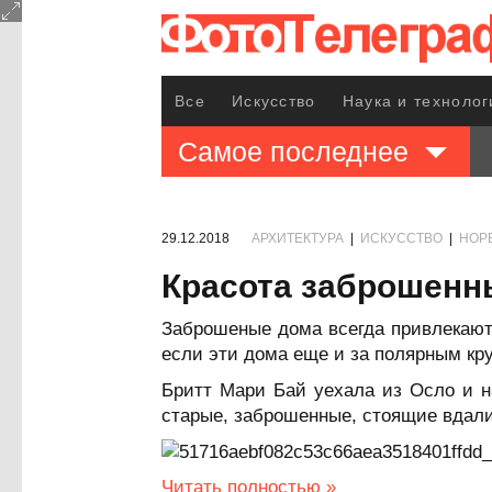
Все
Искусство
Наука и технолог
Самое последнее
29.12.2018
АРХИТЕКТУРА
|
ИСКУССТВО
|
НОР
Красота заброшенн
Заброшеные дома всегда привлекают
если эти дома еще и за полярным кру
Бритт Мари Бай уехала из Осло и н
старые, заброшенные, стоящие вдал
Читать полностью »