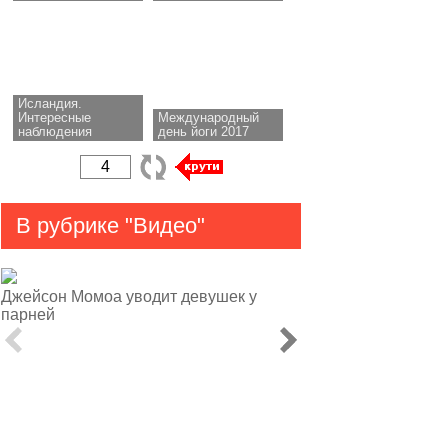
Исландия.
Интересные
Международный
наблюдения
день йоги 2017
В рубрике "Видео"
Джейсон Момоа уводит девушек у
парней