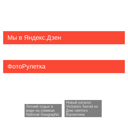
Мы в Яндекс.Дзен
ФотоРулетка
Новый каталог
Летний отдых в
Victoria's Secret ко
воде на снимках
Дню святого
National Geographic
Валентина