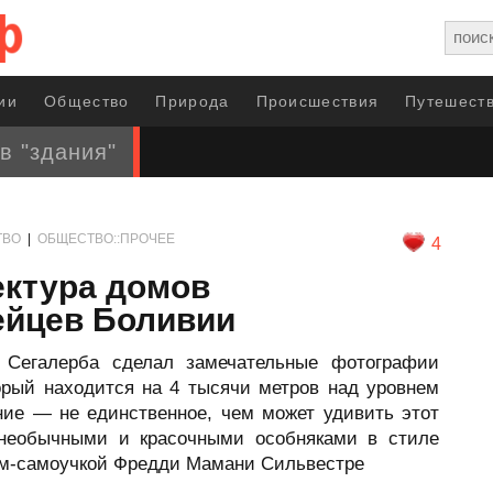
ии
Общество
Природа
Происшествия
Путешеств
в "здания"
ТВО
|
ОБЩЕСТВО::ПРОЧЕЕ
4
ектура домов
ейцев Боливии
 Сегалерба сделал замечательные фотографии
торый находится на 4 тысячи метров над уровнем
ние — не единственное, чем может удивить этот
, необычными и красочными особняками в стиле
ром-самоучкой Фредди Мамани Сильвестре