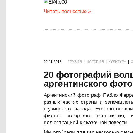
Читать полностью »
02.11.2018
ГРУЗИЯ
|
ИСТОРИЯ
|
КУЛЬТУРА
|
О
20 фотографий вол
аргентинского фот
Аргентинский фотограф Пабло Ферра
разных частях страны и запечатлет
грузинского народа. Его фотогра
фильтр авторского восприятия,
иллюстрацией к сказочной повести.
Мы отобрали для вас несколько сам