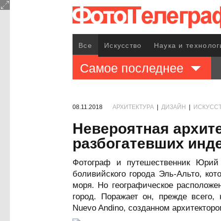
Все
Искусство
Наука и технолог
Самое последнее
08.11.2018
АРХИТЕКТУРА
|
ДИЗАЙН
|
ИСКУСС
Невероятная архит
разбогатевших инд
Фотограф и путешественник Юрий
боливийского города Эль-Альто, ко
моря. Но географическое расположе
город. Поражает он, прежде всего
Nuevo Andino, созданном архитекто