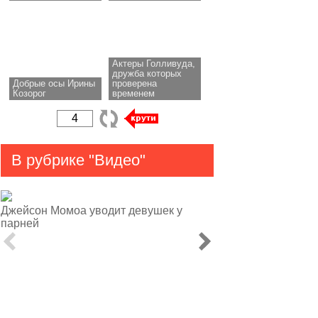
Актеры Голливуда,
дружба которых
Добрые осы Ирины
проверена
Козорог
временем
В рубрике "Видео"
Джейсон Момоа уводит девушек у
парней