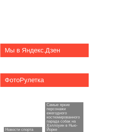
Мы в Яндекс.Дзен
ФотоРулетка
Самые яркие
персонажи
ежегодного
костюмированного
парада собак на
Хэллоуин в Нью-
Новости спорта
Йорке