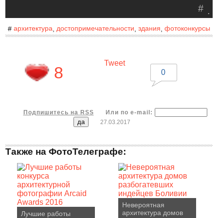
#
.
архитектура
достопримечательности
здания
фотоконкурсы
#
,
,
,
Tweet
8
0
Подпишитесь на RSS
Или по e-mail:
27.03.2017
Также на ФотоТелеграфе:
Невероятная
архитектура домов
Лучшие работы