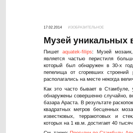
17.02.2014
ИЗОБРАЗИТЕЛЬНОЕ
Музей уникальных 
Пишет
aquatek-filips
: Музей мозаик
является частью перистиля большо
который был обнаружен в 30-х год
пепелища от сгоревших строений 
располагались на месте некогда вели
Как это часто бывает в Стамбуле, 
обнаружены совершенно случайно, в
базара Араста. В результате раскопо
квадратных метров бесценных моз
известковых, терракотовых и сте
которых на 1 кв.м. достигает 40 тыся
См. также:
Прогулки по Стамбулу. Ар