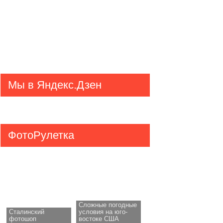
Мы в Яндекс.Дзен
ФотоРулетка
Сложные погодные
Сталинский
условия на юго-
фотошоп
востоке США