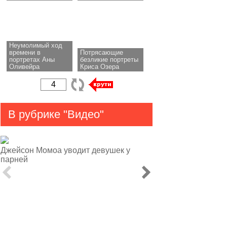
Неумолимый ход
времени в
Потрясающие
портретах Аны
безликие портреты
Оливейра
Криса Озера
В рубрике "Видео"
Джейсон Момоа уводит девушек у
парней