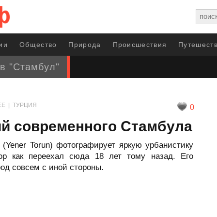
ии
Общество
Природа
Происшествия
Путешеств
в "Стамбул"
ЕЕ
|
ТУРЦИЯ
0
ий современного Стамбула
 (Yener Torun) фотографирует яркую урбанистику
ор как переехал сюда 18 лет тому назад. Его
од совсем с иной стороны.