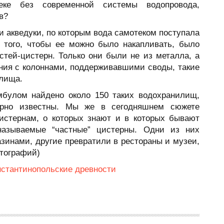
еке без современной системы водопровода,
в?
 акведуки, по которым вода самотеком поступала
я того, чтобы ее можно было накапливать, было
стей-цистерн. Только они были не из металла, а
ения с колоннами, поддерживавшими своды, такие
лища.
мбулом найдено около 150 таких водохранилищ,
ирно известны. Мы же в сегодняшнем сюжете
истернам, о которых знают и в которых бывают
называемые “частные” цистерны. Одни из них
зинами, другие превратили в рестораны и музеи,
отографий)
нстантинопольские древности