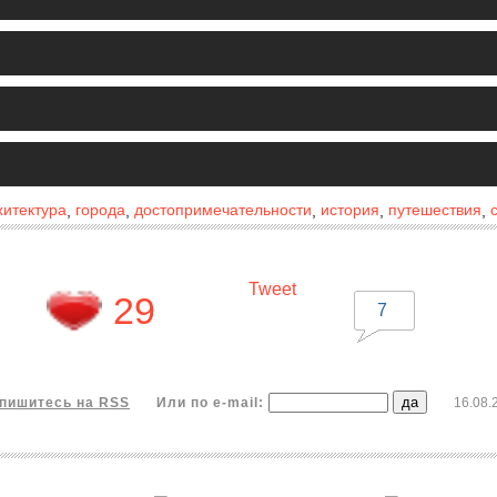
хитектура
города
достопримечательности
история
путешествия
,
,
,
,
,
Tweet
29
7
пишитесь на RSS
Или по e-mail:
16.08.