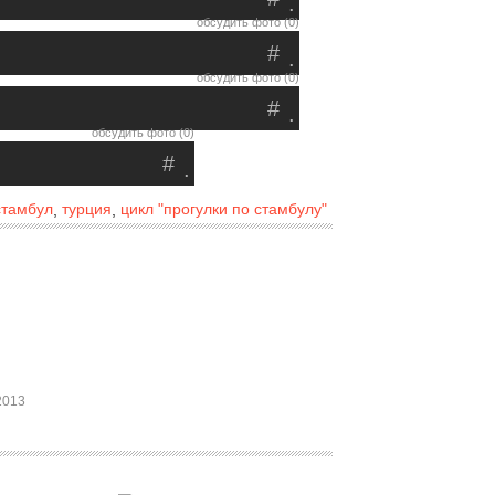
.
обсудить фото (0)
#
.
обсудить фото (0)
#
.
обсудить фото (0)
#
.
стамбул
турция
цикл "прогулки по стамбулу"
,
,
2013