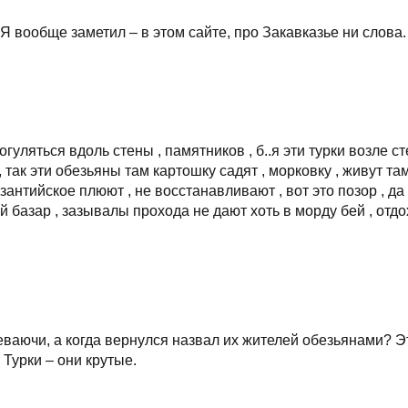
Я вообще заметил – в этом сайте, про Закавказье ни слова.
огуляться вдоль стены , памятников , б..я эти турки возле с
так эти обезьяны там картошку садят , морковку , живут та
зантийское плюют , не восстанавливают , вот это позор , да
й базар , зазывалы прохода не дают хоть в морду бей , отд
еваючи, а когда вернулся назвал их жителей обезьянами? Э
 Турки – они крутые.