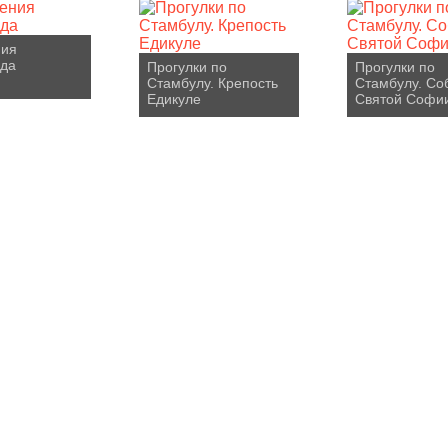
ния
нда
Прогулки по
Прогулки по
Стамбулу. Крепость
Стамбулу. Со
Едикуле
Святой Софи