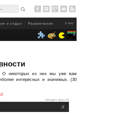
ия и отдых
Развлечения
О НАС
вности
а. О некоторых из них мы уже вам
иболее интересных и значимых. (30
зд
обсудить фото (0)
#
.