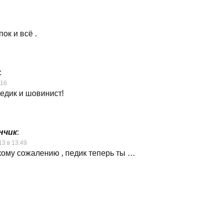
пок и всё .
:
:16
едик и шовинист!
нчик
:
13 в 13:49
кому сожалению , педик теперь ты …