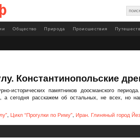
ии
Общество
Природа
Происшествия
Путешеств
лу. Константинопольские дре
урно-исторических памятников доосманского период
, а сегодня расскажем об остальных, не всех, но на
лу”
,
Цикл “Прогулки по Риму”
,
Иран. Глиняный город Йе