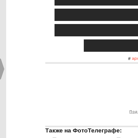
ар
#
Под
Также на ФотоТелеграфе: