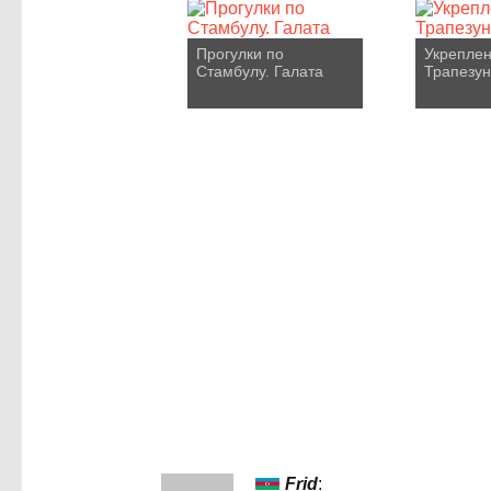
Прогулки по
Укрепле
Стамбулу. Галата
Трапезу
Frid
: