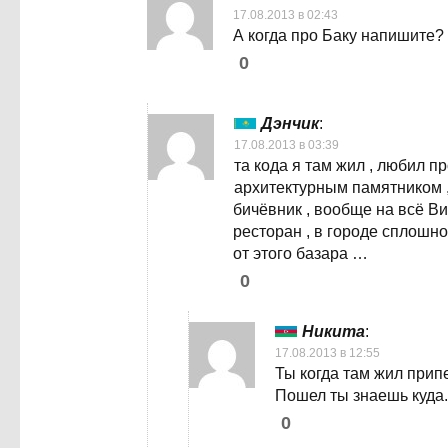
17.08.2013 в 02:43
А когда про Баку напишите? 
0
Дэнчик
:
17.08.2013 в 03:39
та кода я там жил , любил пр
архитектурным памятником , 
бичёвник , вообще на всё Ви
ресторан , в городе сплошно
от этого базара …
0
Никита
:
17.08.2013 в 12:55
Ты когда там жил прип
Пошел ты знаешь куда.
0