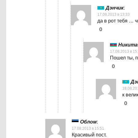
Дэнчик
:
17.08.2013 в 13:33
да в рот тебя … ч
0
Никита
17.08.2013 в 15
Пошел ты, п
0
Дэ
18.08.20
к вели
0
Облом
:
17.08.2013 в 15:51
Красивый пост.