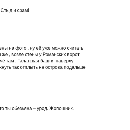
 Стыд и срам!
тены на фото , ну её уже можно считать
м же , возле стены у Романских ворот
 чё там , Галатская башня наверху
охнуть так отплыть на острова подальше
то ты обезьяна – урод. Жопошник.