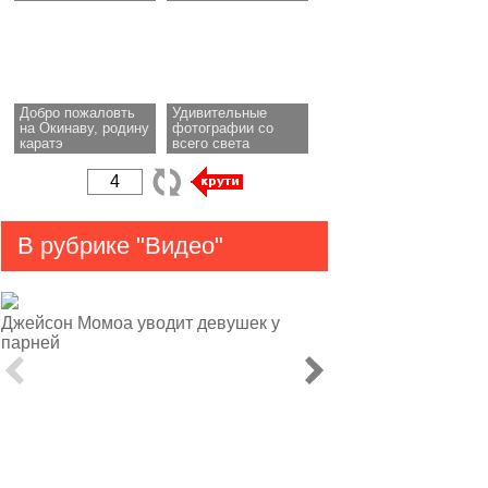
Добро пожаловть
Удивительные
на Окинаву, родину
фотографии со
каратэ
всего света
В рубрике "Видео"
Джейсон Момоа уводит девушек у
парней