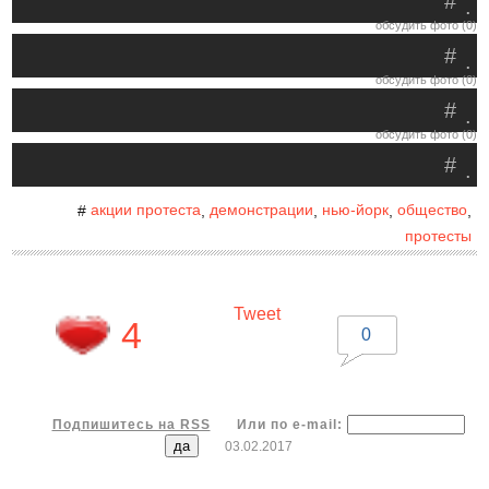
#
.
обсудить фото (0)
#
.
обсудить фото (0)
#
.
обсудить фото (0)
#
.
акции протеста
демонстрации
нью-йорк
общество
#
,
,
,
,
протесты
Tweet
4
0
Подпишитесь на RSS
Или по e-mail:
03.02.2017