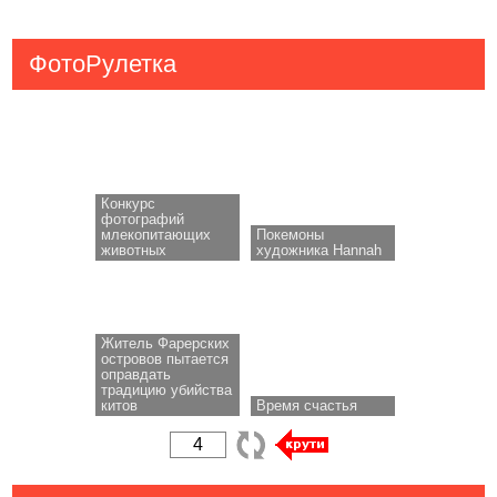
ФотоРулетка
Конкурс
фотографий
млекопитающих
Покемоны
животных
художника Hannah
Житель Фарерских
островов пытается
оправдать
традицию убийства
китов
Время счастья