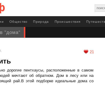
ии
Общество
Природа
Происшествия
Путешеств
в "дома"
А
21
ить
ьно дорогие пентхаусы, расположенные в самом
людей мечтают об обратном. Дом в лесу или на
тоящий рай.В этой подборке идеальные дома со