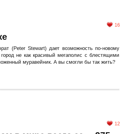
16
ке
ат (Peter Stewart) дает возможность по-новому
т город не как красивый мегаполис с блестящими
ложенный муравейник. А вы смогли бы так жить?
12