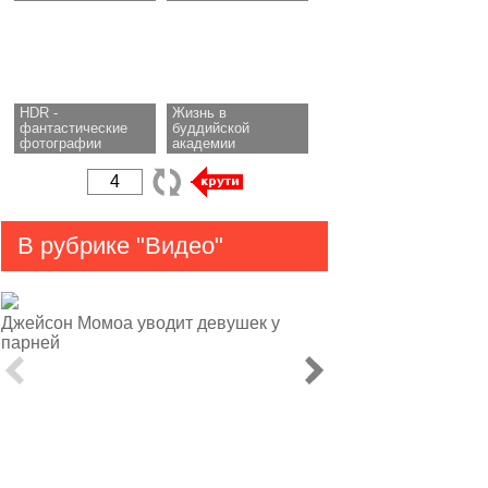
HDR -
Жизнь в
фантастические
буддийской
фотографии
академии
В рубрике "Видео"
Джейсон Момоа уводит девушек у
парней