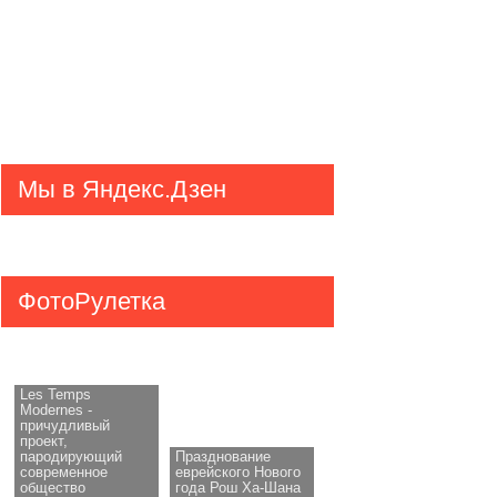
Мы в Яндекс.Дзен
ФотоРулетка
Les Temps
Modernes -
причудливый
проект,
пародирующий
Празднование
современное
еврейского Нового
общество
года Рош Ха-Шана