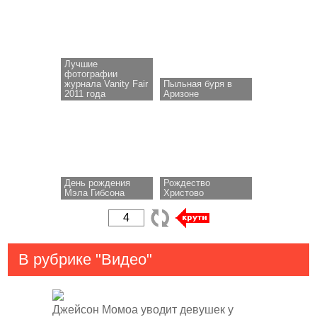
Лучшие
фотографии
журнала Vanity Fair
Пыльная буря в
2011 года
Аризоне
День рождения
Рождество
Мэла Гибсона
Христово
В рубрике "Видео"
Джейсон Момоа уводит девушек у