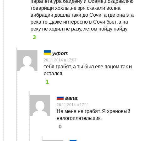
парапета,ура байдену и Обаме,поздравляю
товарищи хохлы,не зря скакали волна
вибрации дошла таки до Сочи, а где она эта
река то ,даже интересно в Сочи был ,а на
реку не ходил не разу, летом пойду найду
3
укроп
:
26.11.2014 в 17:07
тебя грабят, а ты был еле поцом так и
остался
1
вапа
:
26.11.2014 в 17:11
Не меня не грабят. Я хреновый
налогоплательщик.
0