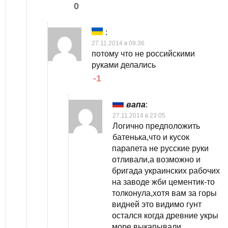
0
:
27.11.2014 в 09:36
потому что не российскими
руками делались
-1
вапа
:
27.11.2014 в 23:05
Логично предположить
батенька,что и кусок
парапета не русские руки
отливали,а возможно и
бригада украинских рабочих
на заводе жби цементик-то
толконула,хотя вам за горы
видней это видимо гунт
остался когда древние укры
море выкапывали.