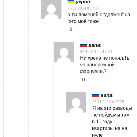
укроп
:
26.11.2014 в 17:16
а ты поменяй с “должен” на
“это моё тоже”
0
вапа
:
26.11.2014 в 17:19
Ни хрена не понял.Ты
чо набережной
фарцуешь?
0
вапа
:
26.11.2014 в 17:25
Я на эти разводы
не пойду,мы там
в 11 году
квартиры на на
нуле