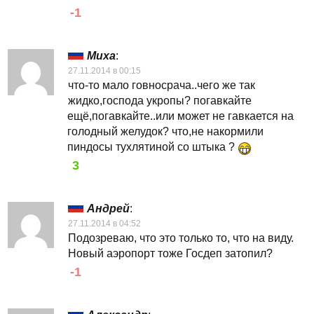
-1
Миха
:
27.11.2014 в 00:15
что-то мало говносрача..чего же так
жидко,господа укропы? погавкайте
ещё,погавкайте..или может не гавкается на
голодный желудок? что,не накормили
пиндосы тухлятиной со штыка ?
3
Андрей
:
27.11.2014 в 04:52
Подозреваю, что это только то, что на виду.
Новый аэропорт тоже Госдеп затопил?
-1