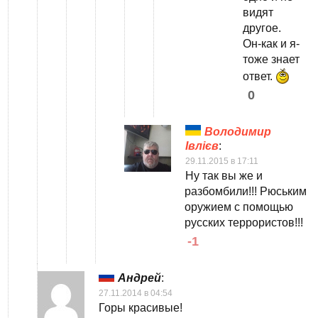
видят
другое.
Он-как и я-
тоже знает
ответ.
0
Володимир
Івлієв
:
29.11.2015 в 17:11
Ну так вы же и
разбомбили!!! Рюським
оружием с помощью
русских террористов!!!
-1
Андрей
:
27.11.2014 в 04:54
Горы красивые!