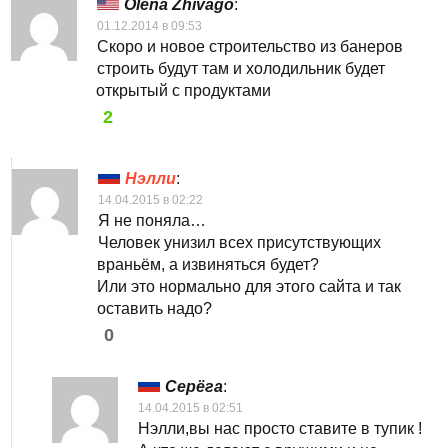
Olena Zhivago
:
01.12.2014 в 09:53
Скоро и новое строительство из банеров
строить будут там и холодильник будет
открытый с продуктами
2
Нэлли
:
14.04.2015 в 02:22
Я не поняла…
Человек унизил всех присутствующих
враньём, а извиняться будет?
Или это нормально для этого сайта и так
оставить надо?
0
Серёга
:
14.04.2015 в 02:51
Нэлли,вы нас просто ставите в тупик !