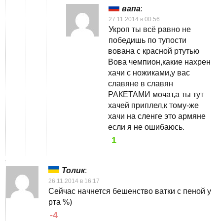
вапа
:
27.11.2014 в 00:56
Укроп ты всё равно не
победишь по тупости
вована с красной ртутью
Вова чемпион,какие нахрен
хачи с ножиками,у вас
славяне в славян
РАКЕТАМИ мочат,а ты тут
хачей приплел,к тому-же
хачи на сленге это армяне
если я не ошибаюсь.
1
Толик
:
26.11.2014 в 16:17
Сейчас начнется бешенство ватки с пеной у
рта %)
-4