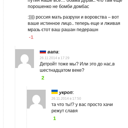
путин наше все… обама дурак.. что там еще
порошенко не бомби домбас
:)))) россия мать разрухи и воровства – вот
ваше истинное лицо.. теперь еще и лживая
мразь єтот ваш рашан педерашн
-1
вапа
:
26.11.2014 в 17:29
Детройт тоже мы? Или это до нас,в
шестнадцатом веке?
2
укроп
:
26.11.2014 в 17:50
та что ты!? у вас просто хачи
режут славя
1