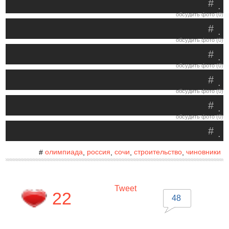
#
.
обсудить фото (0)
#
.
обсудить фото (0)
#
.
обсудить фото (0)
#
.
обсудить фото (0)
#
.
обсудить фото (0)
#
.
олимпиада
россия
сочи
строительство
чиновники
#
,
,
,
,
Tweet
22
48