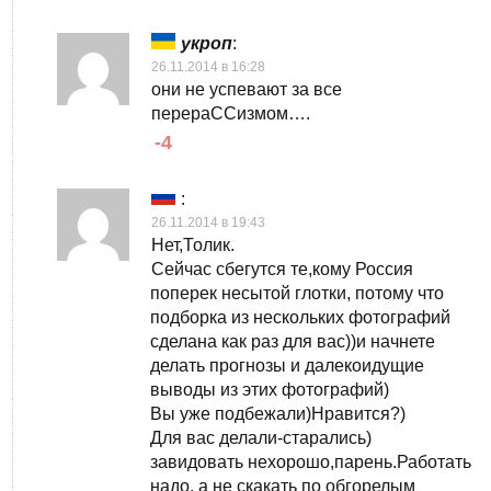
укроп
:
26.11.2014 в 16:28
они не успевают за все
перераССизмом….
-4
:
26.11.2014 в 19:43
Нет,Толик.
Сейчас сбегутся те,кому Россия
поперек несытой глотки, потому что
подборка из нескольких фотографий
сделана как раз для вас))и начнете
делать прогнозы и далекоидущие
выводы из этих фотографий)
Вы уже подбежали)Нравится?)
Для вас делали-старались)
завидовать нехорошо,парень.Работать
надо, а не скакать по обгорелым