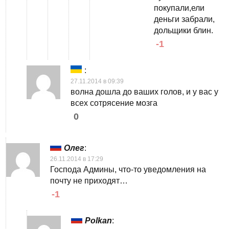
покупали,ели
деньги забрали,
дольщики блин.
-1
:
27.11.2014 в 09:39
волна дошла до ваших голов, и у вас у
всех сотрясение мозга
0
Олег
:
26.11.2014 в 17:29
Господа Админы, что-то уведомления на
почту не приходят…
-1
Polkan
: