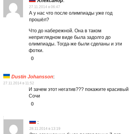
Александр
:
27.11.2014 в 06:47
А у нас что после олимпиады уже год
прошёл?
Что до набережной. Она в таком
неприглядном виде была задолго до
олимпиады. Тогда-же были сделаны и эти
фотки.
0
Dustin Johansson
:
27.11.2014 в 11:52
И зачем этот негатив??? покажите красивый
Сочи
0
:
28.11.2014 в 13:19