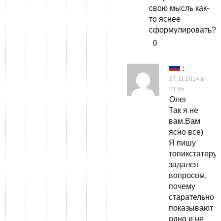
свою мысль как-
то яснее
сформулировать?
0
:
27.11.2014 в
21:55
Олег
Так я не
вам.Вам
ясно все)
Я пишу
топикстатеру.
задался
вопросом,
почему
старательно
показывают
одно и не