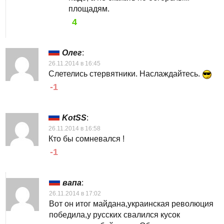
площадям.
4
Олег
:
26.11.2014 в 16:45
Слетелись стервятники. Наслаждайтесь.
-1
KotSS
:
26.11.2014 в 16:58
Кто бы сомневался !
-1
вапа
:
26.11.2014 в 17:02
Вот он итог майдана,украинская революция
победила,у русских свалился кусок