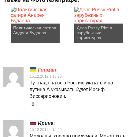
Политическая сатира
Дело Pussy Riot в
Андрея Будаева
зарубежных
карикатурах
Гоцман
:
15.12.2012 в 13:26
Тут надо на всю Россию указать и на
путина.А указывать будет Иосиф
Виссарионович.
0
Ирина
:
15.12.2012 в 15:49
Молодцы, хорошо придумали. Может хоть