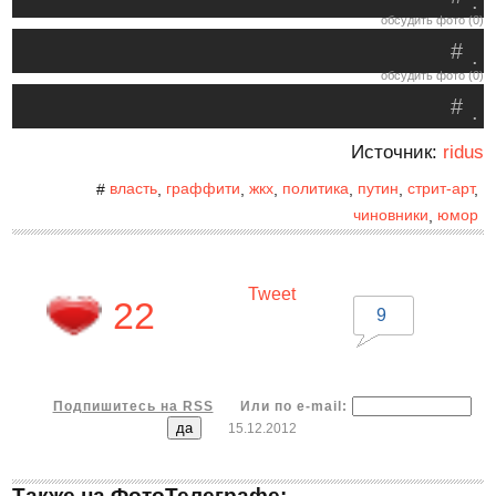
.
обсудить фото (0)
#
.
обсудить фото (0)
#
.
Источник:
ridus
власть
граффити
жкх
политика
путин
стрит-арт
#
,
,
,
,
,
,
чиновники
юмор
,
Tweet
22
9
Подпишитесь на RSS
Или по e-mail:
15.12.2012
Также на ФотоТелеграфе: