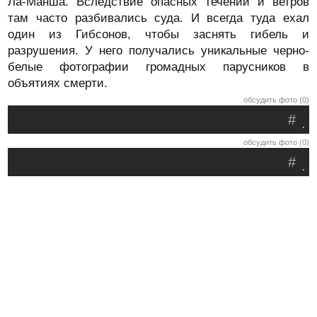
Ла-Манша. Вследствие опасных течений и ветров
там часто разбивались суда. И всегда туда ехал
один из Гибсонов, чтобы заснять гибель и
разрушения. У него получались уникальные черно-
белые фотографии громадных парусников в
объятиях смерти.
обсудить фото (0)
#
.
обсудить фото (0)
#
.