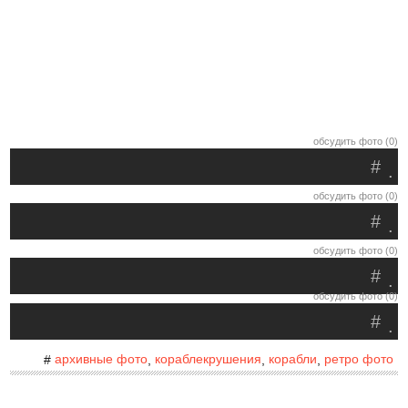
обсудить фото (0)
#
.
обсудить фото (0)
#
.
обсудить фото (0)
#
.
обсудить фото (0)
#
.
архивные фото
кораблекрушения
корабли
ретро фото
#
,
,
,