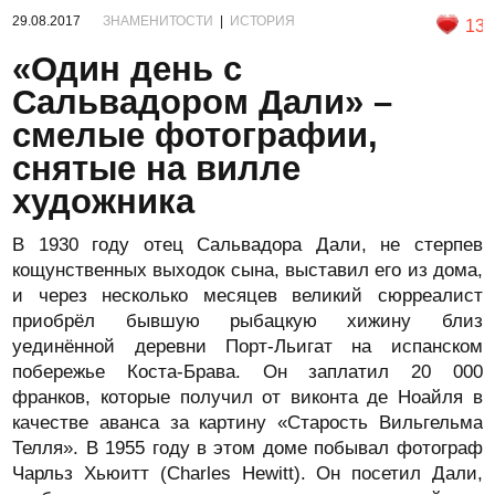
29.08.2017
ЗНАМЕНИТОСТИ
|
ИСТОРИЯ
13
«Один день с
Сальвадором Дали» –
смелые фотографии,
снятые на вилле
художника
В 1930 году отец Сальвадора Дали, не стерпев
кощунственных выходок сына, выставил его из дома,
и через несколько месяцев великий сюрреалист
приобрёл бывшую рыбацкую хижину близ
уединённой деревни Порт-Льигат на испанском
побережье Коста-Брава. Он заплатил 20 000
франков, которые получил от виконта де Ноайля в
качестве аванса за картину «Старость Вильгельма
Телля». В 1955 году в этом доме побывал фотограф
Чарльз Хьюитт (Charles Hewitt). Он посетил Дали,