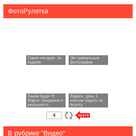
ФотоРулетка
Сирия сегодня. За
Экстремальные
кадром
фотографии
Каким будет 8
Ладога: день 1,
Марта: ожидания и
или как ездить по
реальность
болоту
В рубрике "Видео"