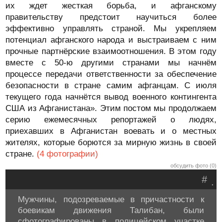
их ждет жесткая борьба, и афганскому
правительству предстоит научиться более
эффективно управлять страной. Мы укрепляем
потенциал афганского народа и выстраиваем с ним
прочные партнёрские взаимоотношения. В этом году
вместе с 50-ю другими странами мы начнём
процессе передачи ответственности за обеспечение
безопасности в стране самим афганцам. С июля
текущего года начнётся вывод военного контингента
США из Афганистана». Этим постом мы продолжаем
серию ежемесячных репортажей о людях,
приехавших в Афганистан воевать и о местных
жителях, которые борются за мирную жизнь в своей
стране.
(4 фотографии)
обсудить фото (0)
#
.
Мужчины, подозреваемые в причастности к
боевикам движения Талибан, были
сфотографированы в полицейском участке