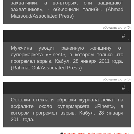
захватчики, а во-вторых, они защищают
захватчиков», - объяснили талибы. (Ahmad
Massoud/Associated Press)
обсудить фото (0)
#
.
Мужчина уводит раненную женщину от
супермаркета «Finest», в котором только что
прогремел взрыв. Кабул, 28 января 2011 года.
(Rahmat Gul/Associated Press)
обсудить фото (0)
#
.
Осколки стекла и обрывки журнала лежат на
асфальте около супермаркета «Finest», в
котором прогремел взрыв. Кабул, 28 января
2011 года.
армия сша
афганистан
теракты