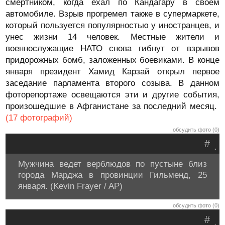
смертником, когда ехал по Кандагару в своем
автомобиле. Взрыв прогремел также в супермаркете,
который пользуется популярностью у иностранцев, и
унес жизни 14 человек. Местные жители и
военнослужащие НАТО снова гибнут от взрывов
придорожных бомб, заложенных боевиками. В конце
января президент Хамид Карзай открыл первое
заседание парламента второго созыва. В данном
фоторепортаже освещаются эти и другие события,
произошедшие в Афганистане за последний месяц.
(17 фотографий)
обсудить фото (0)
#
.
Мужчина ведет верблюдов по пустыне близ
города Марджа в провинции Гильменд, 25
января. (Kevin Frayer / AP)
обсудить фото (0)
#
.