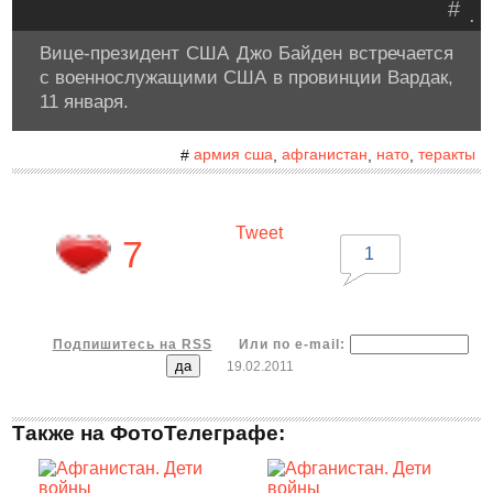
#
.
Вице-президент США Джо Байден встречается
с военнослужащими США в провинции Вардак,
11 января.
армия сша
афганистан
нато
теракты
#
,
,
,
Tweet
7
1
Подпишитесь на RSS
Или по e-mail:
19.02.2011
Также на ФотоТелеграфе: