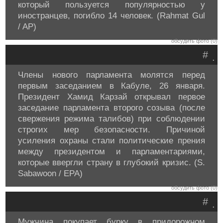
который пользуется популярностью у
иностранцев, погибло 14 человек. (Rahmat Gul
/ AP)
обсудить фото (0)
#
.
Члены нового парламента молятся перед
первым заседанием в Кабуле, 26 января.
Президент Хамид Карзай открывал первое
заседание парламента второго созыва (после
свержения режима талибов) при соблюдении
строгих мер безопасности. Причиной
усиления охраны стали политические прения
между президентом и парламентариями,
которые ввергли страну в глубокий кризис. (S.
Sabawoon / EPA)
обсудить фото (0)
#
.
Мужчина покупает бурку в придорожном