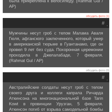
была прикреплена к велосипеду. (Rahmat Gul /
AP)
обсудить фото (1)
#
.
Мужчины несут гроб с телом Малама Аваля
Гюля, афганского заключенного, который умер
в американской тюрьме в Гуантанамо, где он
провел 9 лет без суда. Похоронная церемонии
проходила в Джелалабаде, 7 февраля.
(Rahmat Gul / AP)
обсудить фото (0)
#
.
Австралийские солдаты несут гроб с телом
своего друга и коллеги капрала Ричарда
Аткинсона на многонациональной базе Tarin
Kowt в провинции Урузган, 5 февраля.
Аткинсон погиб от взрыва самодельной бомбы