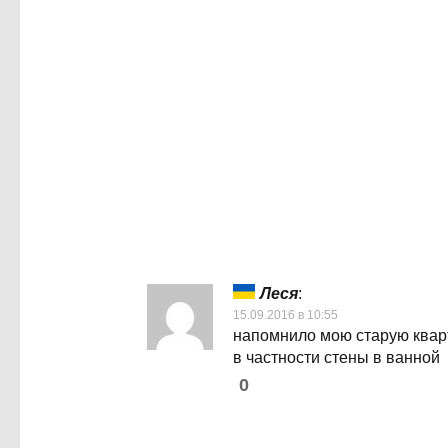
зашифрованы
тайные смыслы
Леся
:
15.09.2016 в 10:55
напомнило мою старую квар
в частности стены в ванной
0