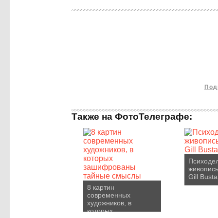
Под
Также на ФотоТелеграфе:
Психоде
живопис
Gill Bust
8 картин
современных
художников, в
которых