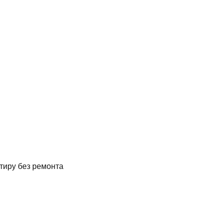
художника Ту
Хейеры
тиру без ремонта