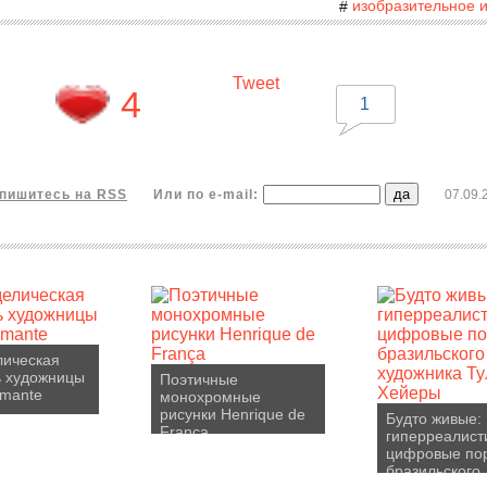
изобразительное и
#
Tweet
4
1
пишитесь на RSS
Или по e-mail:
07.09.
лическая
ь художницы
Поэтичные
amante
монохромные
рисунки Henrique de
Будто живые:
França
гиперреалист
цифровые по
бразильского