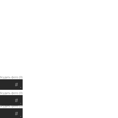
бсудить фото (0)
#
.
бсудить фото (0)
#
.
бсудить фото (0)
#
.