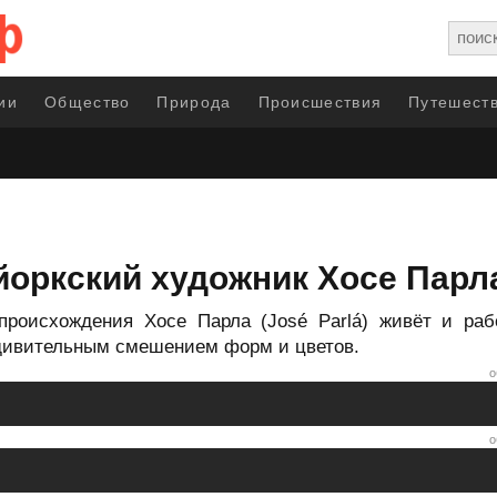
ии
Общество
Природа
Происшествия
Путешеств
оркский художник Хосе Парл
 происхождения Хосе Парла (José Parlá) живёт и раб
удивительным смешением форм и цветов.
о
о