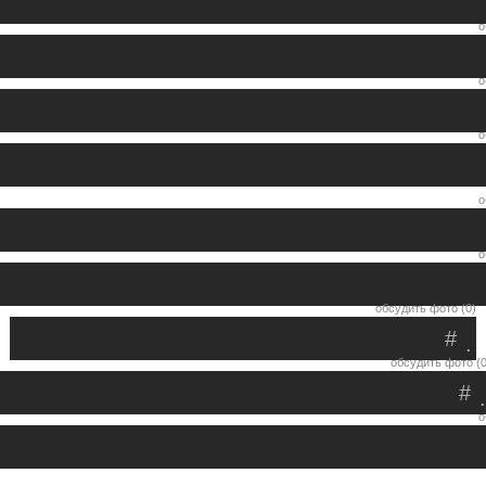
о
о
о
о
о
обсудить фото (0)
#
.
обсудить фото (0
#
.
о