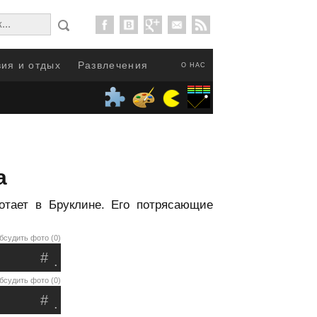
ия и отдых
Развлечения
О НАС
а
отает в Бруклине. Его потрясающие
бсудить фото (0)
#
.
бсудить фото (0)
#
.