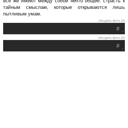
всё же имеют между собой нечто общее: страсть к
тайным смыслам, которые открываются лишь
пытливым умам.
обсудить фото (0)
#
.
обсудить фото (0)
#
.