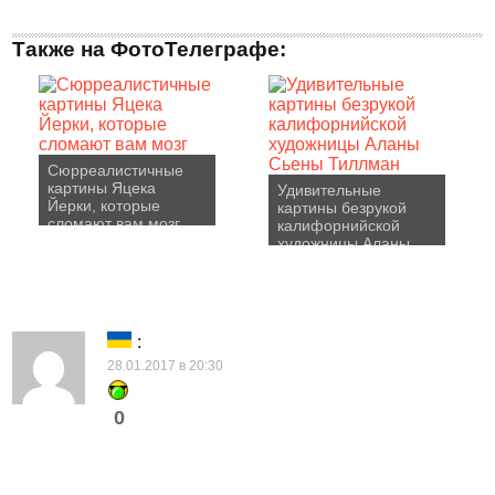
Также на ФотоТелеграфе:
Сюрреалистичные
картины Яцека
Удивительные
Йерки, которые
картины безрукой
сломают вам мозг
калифорнийской
художницы Аланы
Сьены Тиллман
:
28.01.2017 в 20:30
0