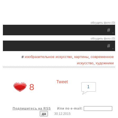
обсудить фото (0)
#
.
обсудить фото (0)
#
.
изобразительное искусство
картины
современное
#
,
,
искусство
художники
,
Tweet
8
1
Подпишитесь на RSS
Или по e-mail:
30.12.2015