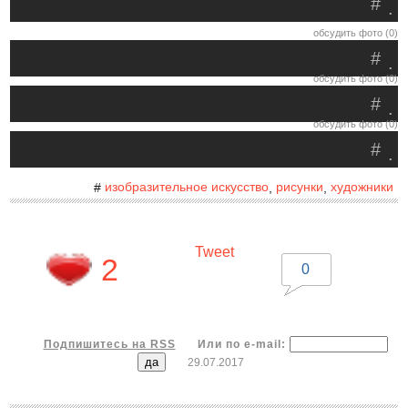
#
.
обсудить фото (0)
#
.
обсудить фото (0)
#
.
обсудить фото (0)
#
.
изобразительное искусство
рисунки
художники
#
,
,
Tweet
2
0
Подпишитесь на RSS
Или по e-mail:
29.07.2017