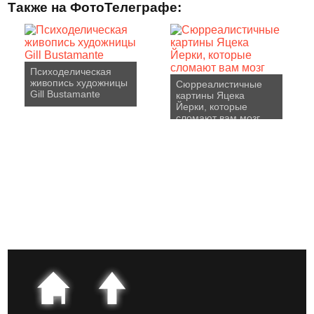
Также на ФотоТелеграфе:
Психоделическая
живопись художницы
Сюрреалистичные
Gill Bustamante
картины Яцека
Йерки, которые
сломают вам мозг