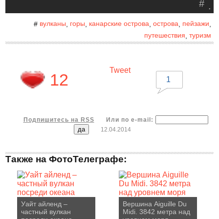
#
.
вулканы
горы
канарские острова
острова
пейзажи
#
,
,
,
,
,
путешествия
туризм
,
Tweet
12
1
Подпишитесь на RSS
Или по e-mail:
12.04.2014
Также на ФотоТелеграфе:
Уайт айленд –
Вершина Aiguille Du
частный вулкан
Midi. 3842 метра над