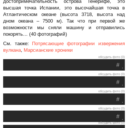
достопримечательность острова Тенерифе, это
высшая точка Испании, это высочайшая точка в
Атлантическом океане (высота 3718, высота над
дном океана – 7500 м). Так что при первой же
возможности мы сняли машину и отправились
покорять… (40 фотографий)
См. также:
Потрясающие фотографии извержения
вулкана
,
Марсианские хроники
обсудить фото (0)
#
.
обсудить фото (0)
#
.
обсудить фото (0)
#
.
обсудить фото (0)
#
.
обсудить фото (0)