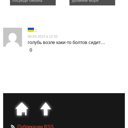
посреди океана
уровнем моря
:
06.04.2015 в 13:35
голубь возле каки-то болтов сидит…
0
Публикации RSS