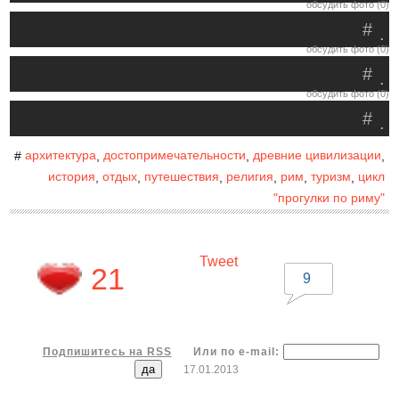
обсудить фото (0)
#
.
обсудить фото (0)
#
.
обсудить фото (0)
#
.
архитектура
достопримечательности
древние цивилизации
#
,
,
,
история
отдых
путешествия
религия
рим
туризм
цикл
,
,
,
,
,
,
"прогулки по риму"
Tweet
21
9
Подпишитесь на RSS
Или по e-mail:
17.01.2013