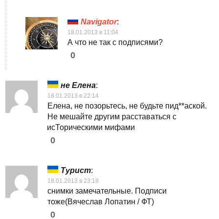
Navigator
:
18.01.2013 в 11:04
А что не так с подписями?
0
не Елена
:
18.01.2013 в 22:14
Елена, не позорьтесь, не будьте пид**аской.
Не мешайте другим расставаться с
исТорическими мифами
0
Турист
:
18.01.2013 в 23:18
снимки замечательные. Подписи
тоже(Вячеслав Лопатин / ФТ)
0