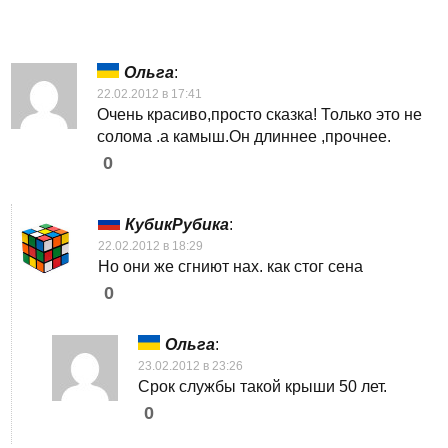
Ольга
:
22.02.2012 в 17:41
Очень красиво,просто сказка! Только это не
солома .а камыш.Он длиннее ,прочнее.
0
КубикРубика
:
22.02.2012 в 18:29
Но они же сгниют нах. как стог сена
0
Ольга
:
23.02.2012 в 23:26
Срок службы такой крыши 50 лет.
0