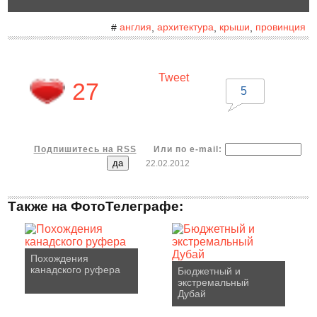
англия
архитектура
крыши
провинция
#
,
,
,
Tweet
27
5
Подпишитесь на RSS
Или по e-mail:
22.02.2012
Также на ФотоТелеграфе:
Похождения
канадского руфера
Бюджетный и
экстремальный
Дубай