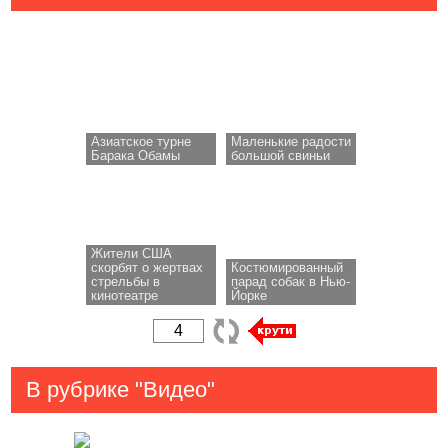
Азиатское турне
Маленькие радости
Барака Обамы
большой свиньи
Жители США
скорбят о жертвах
Костюмированный
стрельбы в
парад собак в Нью-
кинотеатре
Йорке
В рубрике "Видео"