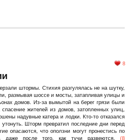
8
ии
зали штормы. Стихия разгулялась не на шутку,
ли, размывая шоссе и мосты, затапливая улицы и
ьонах домов. Из-за вымытой на берег грязи были
 спасение жителей из домов, затопленных улиц,
ошены надувные катера и лодки. Кто-то отказался
м утонуть. Шторм превратил последние дни перед
гие опасаются, что оползни могут пронестись по
а даже после того, как тучи развеются.
(8