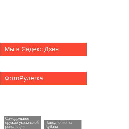
Мы в Яндекс.Дзен
ФотоРулетка
Самодельное
оружие украинской
Наводнение на
революции
Кубани