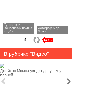
Тусовщики
лондонских ночных
Фотограф Марк
клубов
Льюис
В рубрике "Видео"
Джейсон Момоа уводит девушек у
парней