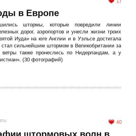
17
оды в Европе
шились штормы, которые повредили линии
елезных дорог, аэропортов и унесли жизни троих
вятой Иуда» на юге Англии и в Уэльсе достигала
а» стал сильнейшим штормом в Великобритании за
 ветры также пронеслись по Нидерландам, а у
истиан». (30 фотографий)
ФТЫ
40
афии штормовых волн в