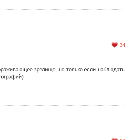
34
вораживающее зрелище, но только если наблюдать
отографий)