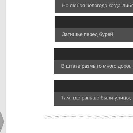
Но любая непогода когда-либ
Затишье перед бурей
В штате размыто много дорог.
Там, где раньше были улицы, 