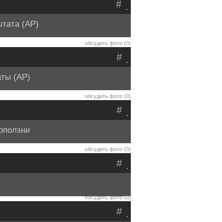
#
.
тата (AP)
обсудить фото (0)
#
.
аты (АР)
обсудить фото (0)
#
.
 оползни
обсудить фото (0)
#
.
обсудить фото (0)
#
.