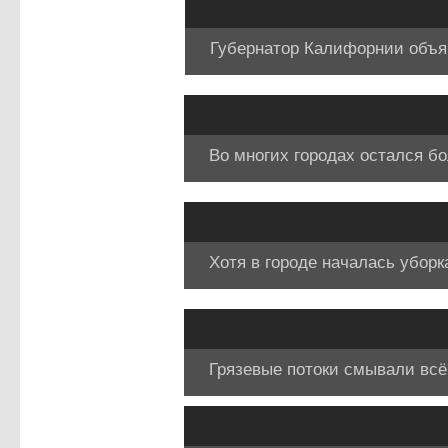
Губернатор Калифорнии объя
Во многих городах остался бо
Хотя в городе началась уборк
Грязевые потоки смывали всё