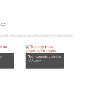
2010
о
Последствия урагана
«Айрин»