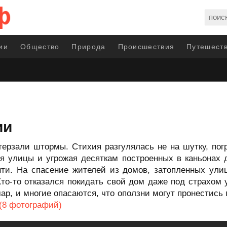
ии
Общество
Природа
Происшествия
Путешеств
ии
рзали штормы. Стихия разгулялась не на шутку, погр
я улицы и угрожая десяткам построенных в каньонах д
ти. На спасение жителей из домов, затопленных улиц
то-то отказался покидать свой дом даже под страхом
ар, и многие опасаются, что оползни могут пронестис
(8 фотографий)