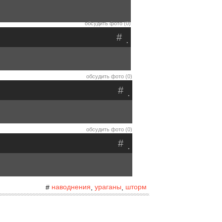
обсудить фото (0)
#
.
обсудить фото (0)
#
.
обсудить фото (0)
#
.
наводнения
ураганы
шторм
#
,
,