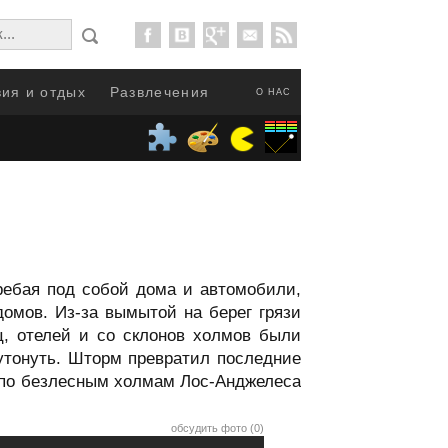
ия и отдых
Развлечения
О НАС
ебая под собой дома и автомобили,
омов. Из-за вымытой на берег грязи
, отелей и со склонов холмов были
 утонуть. Шторм превратил последние
ь по безлесным холмам Лос-Анджелеса
обсудить фото (0)