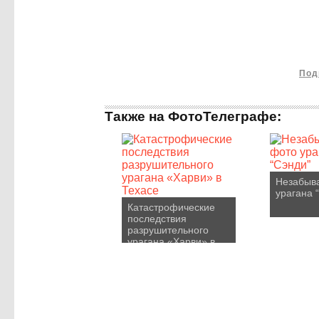
Под
Также на ФотоТелеграфе:
Незабыв
урагана 
Катастрофические
последствия
разрушительного
урагана «Харви» в
Техасе