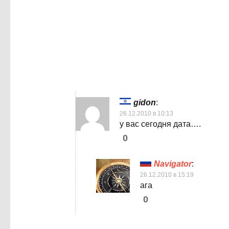
gidon
:
26.12.2010 в 10:13
у вас сегодня дата….
0
Navigator
:
26.12.2010 в 15:19
ага
0