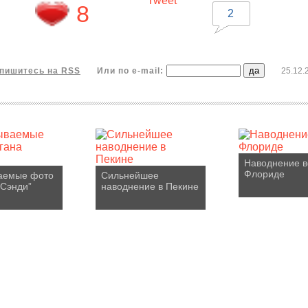
Tweet
8
2
пишитесь на RSS
Или по e-mail:
25.12.
Наводнение в
Флориде
аемые фото
Сильнейшее
“Сэнди”
наводнение в Пекине