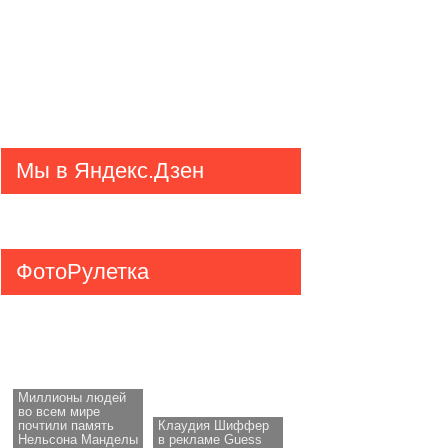
Мы в Яндекс.Дзен
ФотоРулетка
Миллионы людей
во всем мире
почтили память
Клаудия Шиффер
Нельсона Манделы
в рекламе Guess