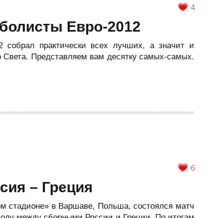
4
болисты Евро-2012
 собрал практически всех лучших, а значит и
о Света. Представляем вам десятку самых-самых.
6
ссия – Греция
ом стадионе» в Варшаве, Польша, состоялся матч
болу между сборными России и Греции. По итогам