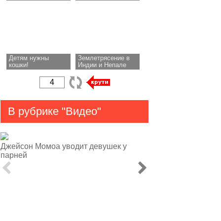
Детям нужны
Землетрясение в
кошки!
Индии и Непале
В рубрике "Видео"
Джейсон Момоа уводит девушек у
парней