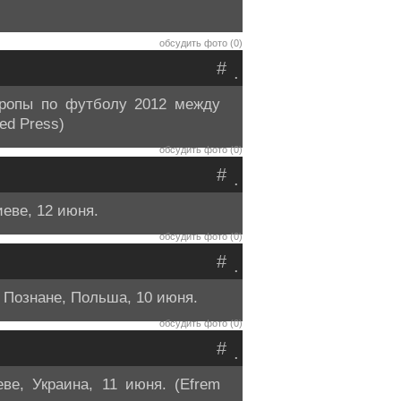
обсудить фото (0)
#
.
вропы по футболу 2012 между
ed Press)
обсудить фото (0)
#
.
еве, 12 июня.
обсудить фото (0)
#
.
 Познане, Польша, 10 июня.
обсудить фото (0)
#
.
е, Украина, 11 июня. (Efrem