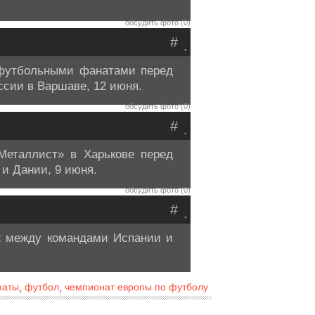
обсудить фото (0)
#
.
 футбольными фанатами перед
сии в Варшаве, 12 июня.
обсудить фото (0)
#
.
Металлист» в Харькове перед
и Дании, 9 июня.
обсудить фото (0)
#
.
2 между командами Испании и
наты
футбол
чемпионат европы по футболу
,
,