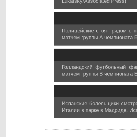
Lukatsky/Associated Press)
Полицейские стоят рядом с 
матчем группы А чемпионата 
Голландский футбольный фан
матчем группы В чемпионата 
Испанские болельщики смотр
Италии в парке в Мадриде, Исп