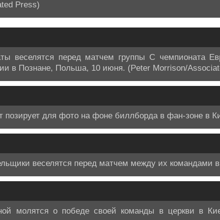
ated Press)
ты веселятся перед матчем группы С чемпионата Е
 в Познане, Польша, 10 июня. (Peter Morrison/Associat
позирует для фото на фоне биллборда в фан-зоне в Ки
ельщики веселятся перед матчем между их командами в
ной молятся о победе своей команды в церкви в Киев