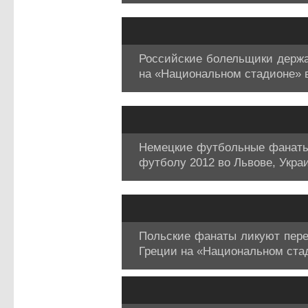
Российские болельщики держа
на «Национальном стадионе» 
Немецкие футбольные фанаты 
футболу 2012 во Львове, Украи
Польские фанаты ликуют пер
Греции на «Национальном ста