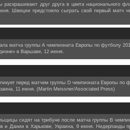
 раскрашивают друг друга в цвета национального фла
июня. Швеции предстояло сыграть свой первый матч ч
ала матча группы А чемпионата Европы по футболу 2
дионе» в Варшаве, 12 июня.
икует перед матчем группы D чемпионата Европы по 
аина, 11 июня. (Martin Meissner/Associated Press)
льщицы сидят на трибуне после матча группы B чемпи
 и Дании в Харькове, Украина, 9 июня. Нидерланды пр