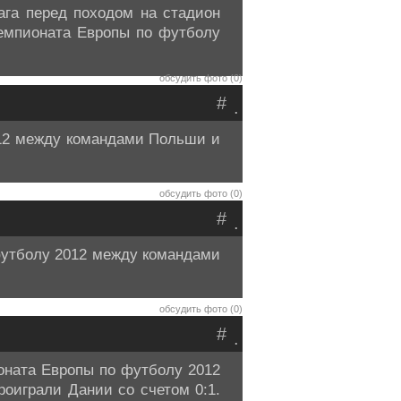
га перед походом на стадион
емпионата Европы по футболу
обсудить фото (0)
#
.
012 между командами Польши и
обсудить фото (0)
#
.
футболу 2012 между командами
обсудить фото (0)
#
.
оната Европы по футболу 2012
оиграли Дании со счетом 0:1.