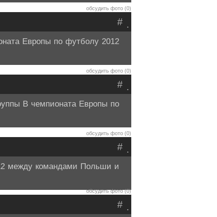
обсудить фото (0)
#
.
оната Европы по футболу 2012
обсудить фото (0)
#
.
руппы В чемпионата Европы по
обсудить фото (0)
#
.
12 между командами Польши и
обсудить фото (0)
#
.