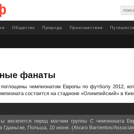
ии
Общество
Природа
Происшествия
Путешеств
ьные фанаты
 поглощены чемпионатом Европы по футболу 2012, кот
емпионата состоится на стадионе «Олимпийский» в Киев
ты веселятся перед матчем группы С чемпионата Ев
Гданьске, Польша, 10 июня. (Alvaro Barrientos/Associat