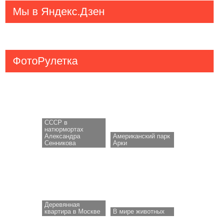
Мы в Яндекс.Дзен
ФотоРулетка
СССР в
натюрмортах
Александра
Американский парк
Сенникова
Арки
Деревянная
квартира в Москве
В мире животных