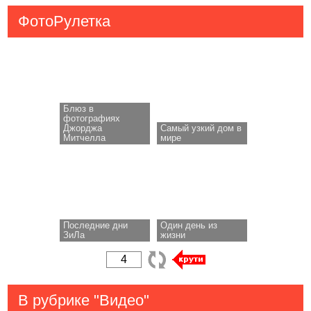
ФотоРулетка
Блюз в
фотографиях
Джорджа
Самый узкий дом в
Митчелла
мире
Последние дни
Один день из
ЗиЛа
жизни
В рубрике "Видео"