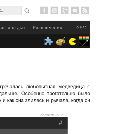
ия и отдых
Развлечения
О НАС
тречалась любопытная медведица с
дальше. Особенно трогательно было
и как она злилась и рычала, когда он
обсудить фото (0)
#
.