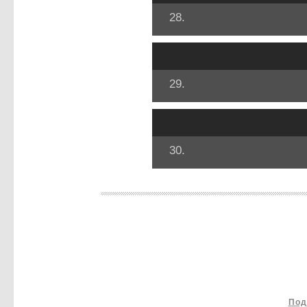
28.
29.
30.
Под