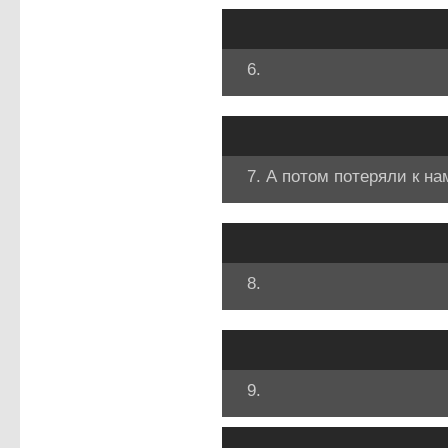
6.
7. А потом потеряли к н
8.
9.