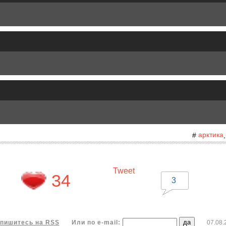
арктика
#
Tweet
34
3
пишитесь на RSS
Или по e-mail:
07.08.