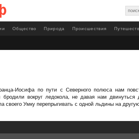
ии
Общество
Природа
Происшествия
Путешеств
ранца-Иосифа по пути с Северного полюса нам повс
и бродили вокруг ледокола, не давая нам двинуться 
а своего Умку перепрыгивать с одной льдины на другую 