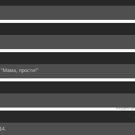
 "Мама, прости!"
обсудить фо
14.