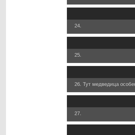
24.
25.
26. Тут медведица особе
27.