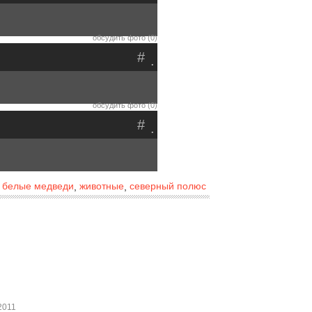
обсудить фото (0)
#
.
обсудить фото (0)
#
.
белые медведи
животные
северный полюс
,
,
,
2011