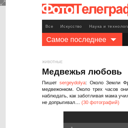
Все
Искусство
Наука и технолог
Самое последнее
ЖИВОТНЫЕ
Медвежья любовь
Пишет
sergeydolya
: Около Земли Ф
медвежонком. Около трех часов он
наблюдать, как заботливая мама учил
не допрыгивал…
(30 фотографий)