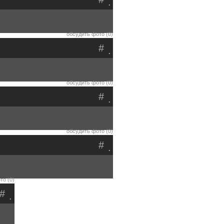
.
обсудить фото (0)
#
.
обсудить фото (0)
#
.
обсудить фото (0)
#
.
то (0)
#
.