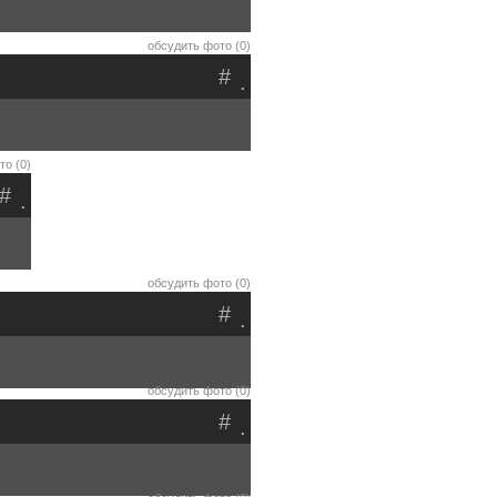
обсудить фото (0)
#
.
то (0)
#
.
обсудить фото (0)
#
.
обсудить фото (0)
#
.