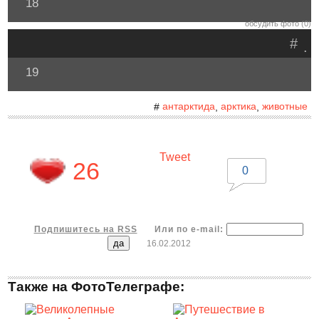
18
обсудить фото (0)
#
.
19
антарктида
арктика
животные
#
,
,
Tweet
26
0
Подпишитесь на RSS
Или по e-mail:
16.02.2012
Также на ФотоТелеграфе: