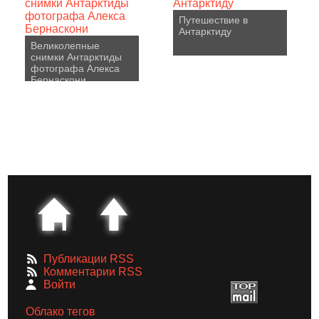
Путешествие в
Антарктиду
Великолепные
снимки Антарктиды
фотографа Алекса
Бернаскони
Публикации RSS
Комментарии RSS
Войти
Облако тегов