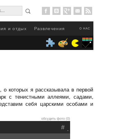
ия и отдых
Развлечения
О НАС
, о которых я рассказывала в первой
арк с тенистными аллеями, садами,
редставим себя царскими особами и
обсудить фото (0)
#
.