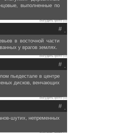
инцовые, выполненные по
обсудить фото (0)
#
.
вьев в восточной части
ванных у врагов землях.
обсудить фото (0)
#
.
глом пьедестале в центре
ченых дисков, венчающих
обсудить фото (0)
#
.
анов-шутих, непременных