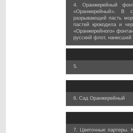
4. Оранжерейный фонт
«Оранжерейный». В се
разрывающий пасть морс
пастей крокодила и че
«Оранжерейного» фонтан
русский флот, нанесший 
5.
6. Сад Оранжерейный
7. Цветочные партеры. 