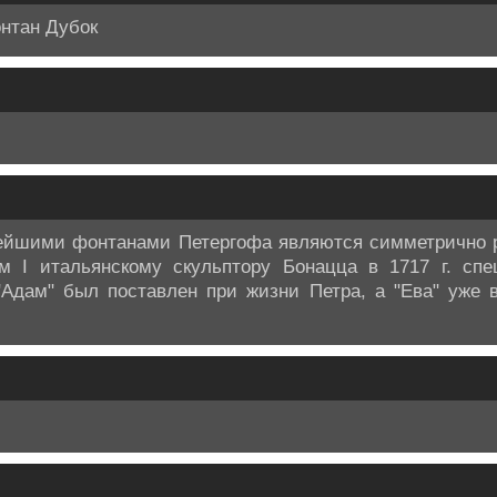
онтан Дубок
арейшими фонтанами Петергофа являются симметрично 
ом I итальянскому скульптору Бонацца в 1717 г. спе
"Адам" был поставлен при жизни Петра, а "Ева" уже 