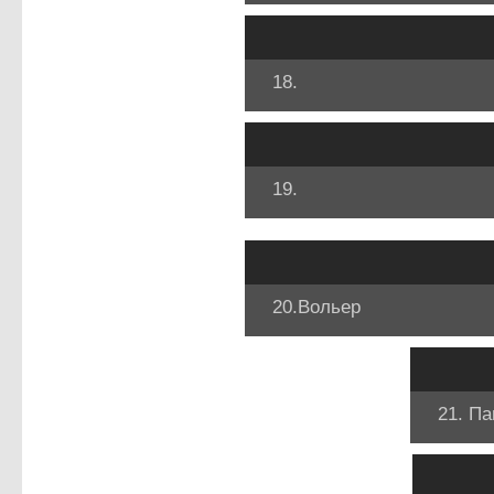
18.
19.
20.Вольер
21. Па