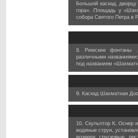
Большой каскад, дворцу
гора». Площадь у «Шах
собора Святого Петра в 
8. Римские фонтаны .
различными названиями:
под названием «Шахматн
9. Каскад Шахматная До
10. Скульптор К. Оснер 
водяные струи, установл
возвели спусковые лес