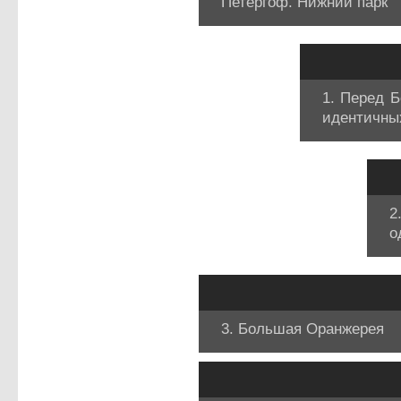
Петергоф. Нижний парк
1. Перед 
идентичны
2
о
3. Большая Оранжерея