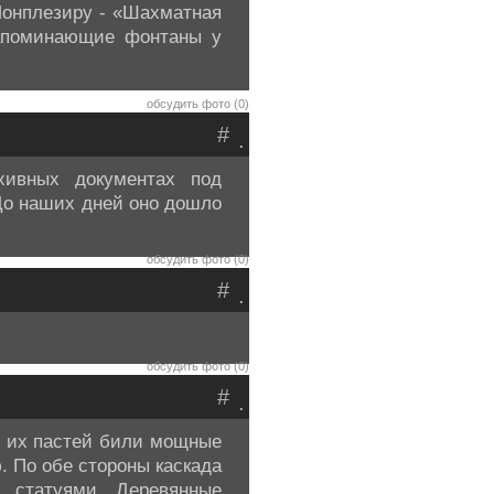
Монплезиру - «Шахматная
напоминающие фонтаны у
обсудить фото (0)
#
.
хивных документах под
До наших дней оно дошло
обсудить фото (0)
#
.
обсудить фото (0)
#
.
Из их пастей били мощные
. По обе стороны каскада
и статуями. Деревянные