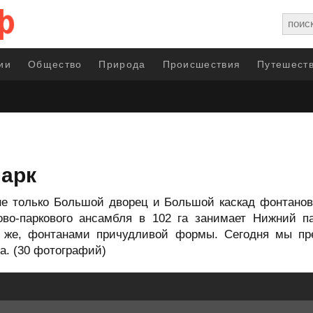
ии
Общество
Природа
Происшествия
Путешеств
парк
не только Большой дворец и Большой каскад фонтанов
ово-паркового ансамбля в 102 га занимает Нижний п
о же, фонтанами причудливой формы. Сегодня мы п
а. (30 фотографий)