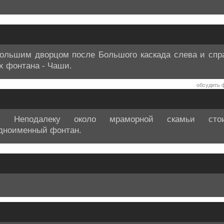
Большим дворцом после Большого каскада слева и спра
х фонтана - Чаши.
обсудить ф
. Неподалеку около мраморной скамьи сто
дноименный фонтан.