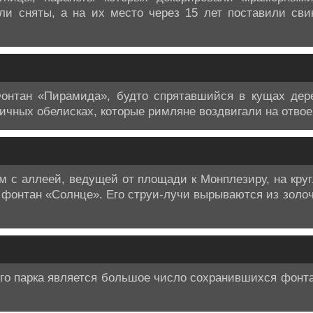
ли сняты, а на их место через 15 лет поставили св
Фонтан «Пирамида», будто спрятавшийся в кущах дере
тичных обелисках, которые римляне воздвигали на отвое
м с аллеей, ведущей от площади к Монплезиру, на кру
 фонтан «Солнце». Его струи-лучи вырываются из золо
го парка является большое число сохранившихся фонт