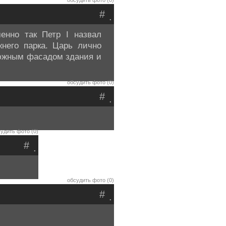
обсудить фото (0)
#
.
менно так Петр I назвал
него парка. Царь лично
 южным фасадом здания и
обсудить фото (0)
#
.
удить фото (0)
#
.
обсудить фото (0)
#
.