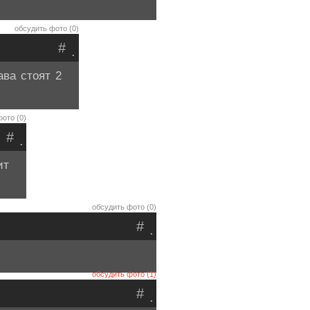
обсудить фото (0)
#
.
ва стоят 2
ото (0)
#
.
ит
обсудить фото (0)
#
.
обсудить фото (1)
#
.