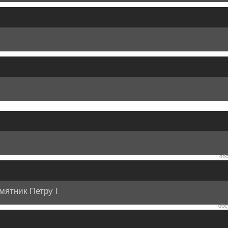
обс
мятник Петру I
обс