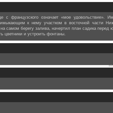
оде с французского означает «мое удовольствие». И
имыкающим к нему участком в восточной части Ниж
 на самом берегу залива, начертил план садика перед
ить цветники и устроить фонтаны.
обс