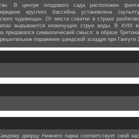
ан. В центре плодового сада расположен фонта
редине круглого бассейна установлена скульпту
кого чудовища». От места схватки в страхе разбегаю
репах вырываются клокочущие струи воды. В XVIII ве
а придавался символический смысл: в образе Тритон
решительное поражение шведской эскадре при Гангуте 2
Каждому дворцу Нижнего парка соответствует свой ка