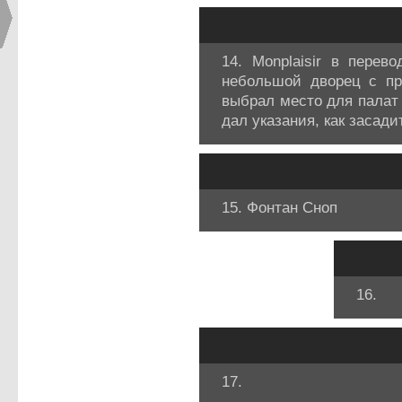
14. Monplaisir в перев
небольшой дворец с пр
выбрал место для палат
дал указания, как засад
15. Фонтан Сноп
16.
17.