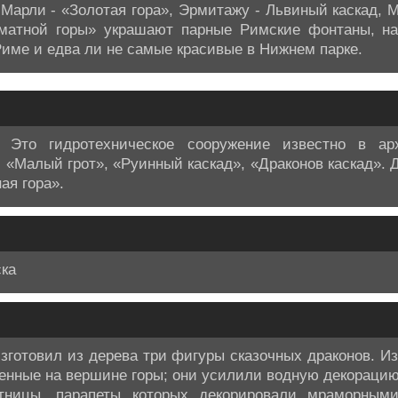
 Марли - «Золотая гора», Эрмитажу - Львиный каскад, 
матной горы» украшают парные Римские фонтаны, 
Риме и едва ли не самые красивые в Нижнем парке.
 Это гидротехническое сооружение известно в ар
 «Малый грот», «Руинный каскад», «Драконов каскад». 
ая гора».
ска
изготовил из дерева три фигуры сказочных драконов. 
енные на вершине горы; они усилили водную декорацию
тницы, парапеты которых декорировали мраморным