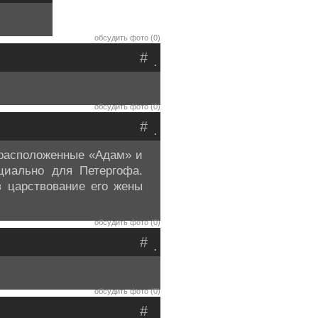
обсудить фото (0)
#
.
обсудить фото (0)
#
.
расположенные «Адам» и
циально для Петергофа.
в царствование его жены
обсудить фото (0)
#
.
обсудить фото (0)
#
.