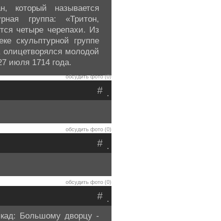
н, который называется
рная группа: «Тритон,
тся четыре черепахи. Из
ке скульптурной группе
а олицетворялся молодой
7 июля 1714 года.
обсудить фото (0)
#
.
обсудить фото (0)
#
.
обсудить фото (0)
#
.
скад: Большому дворцу -