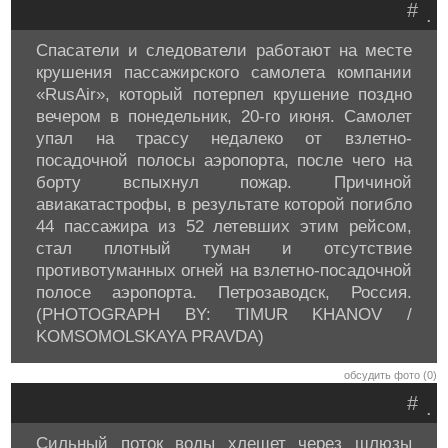
#
.
Спасатели и следователи работают на месте
крушения пассажирского самолета компании
«RusAir», который потерпел крушение поздно
вечером в понедельник, 20-го июня. Самолет
упал на трассу недалеко от взлетно-
посадочной полосы аэропорта, после чего на
борту вспыхнул пожар. Причиной
авиакатастрофы, в результате которой погибло
44 пассажира из 52 летевших этим рейсом,
стал плотный туман и отсутствие
противотуманных огней на взлетно-посадочной
полосе аэропорта. Петрозаводск, Россия.
(PHOTOGRAPH BY: TIMUR KHANOV /
KOMSOMOLSKAYA PRAVDA)
обсудить фото (0)
#
.
Сильный поток воды хлещет через шлюзы