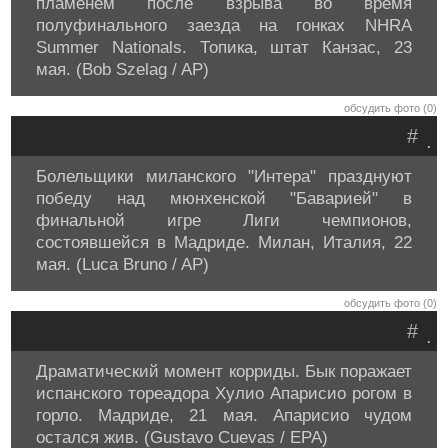
пламенем после взрыва во время
полуфинального заезда на гонках NHRA
Summer Nationals. Топика, штат Канзас, 23
мая. (Bob Szelag / AP)
обсудить фото (0)
#
.
Болельщики миланского "Интера" празднуют
победу над мюнхенской "Баварией" в
финальной игре Лиги чемпионов,
состоявшейся в Мадриде. Милан, Италия, 22
мая. (Luca Bruno / AP)
обсудить фото (0)
#
.
Драматический момент корриды. Бык поражает
испанского тореадора Хулио Апарисио рогом в
горло. Мадриде, 21 мая. Апарисио чудом
остался жив. (Gustavo Cuevas / EPA)