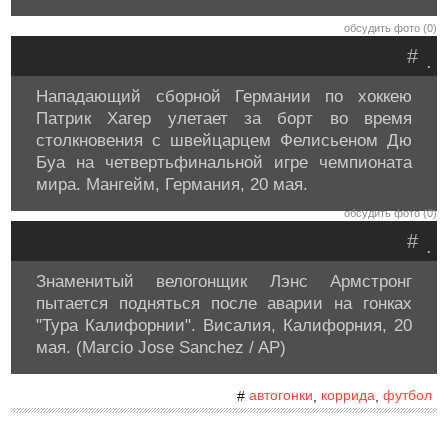
обсудить фото (0)
#
.
Нападающий сборной Германии по хоккею
Патрик Хагер улетает за борт во время
столкновения с швейцарцем Фелисьеном Дю
Буа на четвертьфинальной игре чемпионата
мира. Мангейм, Германия, 20 мая.
обсудить фото (0)
#
.
Знаменитый велогонщик Лэнс Армстронг
пытается подняться после аварии на гонках
"Тура Калифорнии". Висалия, Калифорния, 20
мая. (Marcio Jose Sanchez / AP)
автогонки
коррида
футбол
#
,
,