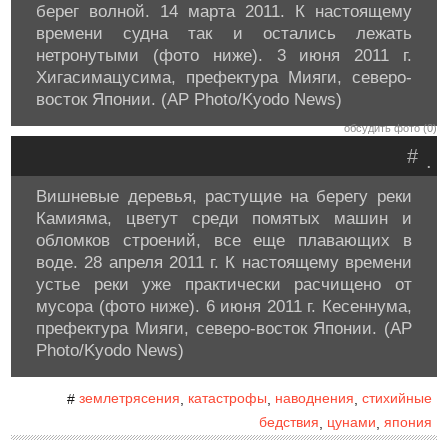
берег волной. 14 марта 2011. К настоящему
времени судна так и остались лежать
нетронутыми (фото ниже). 3 июня 2011 г.
Хигасимацусима, префектура Мияги, северо-
восток Японии. (AP Photo/Kyodo News)
обсудить фото (0)
#
.
Вишневые деревья, растущие на берегу реки
Камияма, цветут среди помятых машин и
обломков строений, все еще плавающих в
воде. 28 апреля 2011 г. К настоящему времени
устье реки уже практически расчищено от
мусора (фото ниже). 6 июня 2011 г. Кесеннума,
префектура Мияги, северо-восток Японии. (AP
Photo/Kyodo News)
землетрясения
катастрофы
наводнения
стихийные
#
,
,
,
бедствия
цунами
япония
,
,