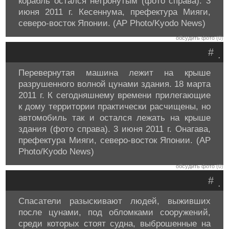
корабль остался нетронутым (фото справа). 3
июня 2011 г. Кесеннума, префектура Мияги,
северо-восток Японии. (AP Photo/Kyodo News)
обсудить фото (0)
#
.
Перевернутая машина лежит на крыше
разрушенного волной цунами здания. 18 марта
2011 г. К сегодняшнему времени прилегающие
к дому территории практически расчищены, но
автомобиль так и остался лежать на крыше
здания (фото справа). 3 июня 2011 г. Онагава,
префектура Мияги, северо-восток Японии. (AP
Photo/Kyodo News)
обсудить фото (0)
#
.
Спасатели разыскивают людей, выживших
после цунами, под обломками сооружений,
среди которых стоят судна, выброшенные на