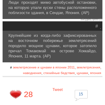
Люди проходят мимо автобусной остановки,
на которую упали куски стены расположенного
поблизости здания, в Сендае, Япония. (AP)
обсудить фото (0)
#
.
Крупнейшее из когда-либо зафиксированных
на восточном побережье землетрясений
породило мощное цунами, которое затопило
причал Томакомай на острове Хоккайдо,
Япония, 11 марта. (AP)
землетрясение и цунами в японии 2011
землетрясения
#
,
,
наводнения
стихийные бедствия
цунами
япония
,
,
,
Tweet
28
15