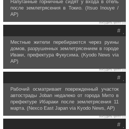
Напуганные горничные сидят у входа в отель
после землетрясения в Токио. (Itsuo Inouye /
AP)
обсудить фото (0)
#
.
Местные жители перебираются через руины
домов, разрушенных землетрясением в городе
Иваки, префектура Фукусима. (Kyodo News via
AP)
обсудить фото (0)
#
.
Рабочий осматривает поврежденный участок
автострады Joban недалеко от города Мито в
префектуре Ибараки после землетрясения 11
марта. (Nexco East Japan via Kyodo News, AP)
обсудить фото (0)
#
.