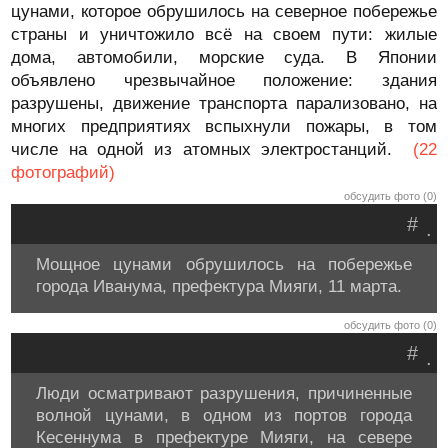
цунами, которое обрушилось на северное побережье
страны и уничтожило всё на своем пути: жилые
дома, автомобили, морские суда. В Японии
объявлено чрезвычайное положение: здания
разрушены, движение транспорта парализовано, на
многих предприятиях вспыхнули пожары, в том
числе на одной из атомных электростанций.
(22
фотографий)
обсудить фото (0)
#
.
Мощное цунами обрушилось на побережье
города Иванума, префектура Мияги, 11 марта.
обсудить фото (0)
#
.
Люди осматривают разрушения, причиненные
волной цунами, в одном из портов города
Кесеннума в префектуре Мияги, на севере