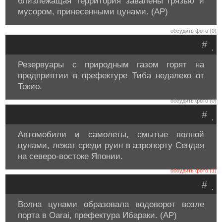
близлежащая территория завалены грязью и
мусором, принесенными цунами. (AP)
обсудить фото (0)
#
.
Резервуары с природным газом горят на
предприятии в префектуре Тиба недалеко от
Токио.
обсудить фото (0)
#
.
Автомобили и самолеты, смытые волной
цунами, лежат среди руин в аэропорту Сендая
на северо-востоке Японии.
обсудить фото (1)
#
.
Волна цунами образовала водоворот возле
порта в Oarai, префектура Ибараки. (AP)