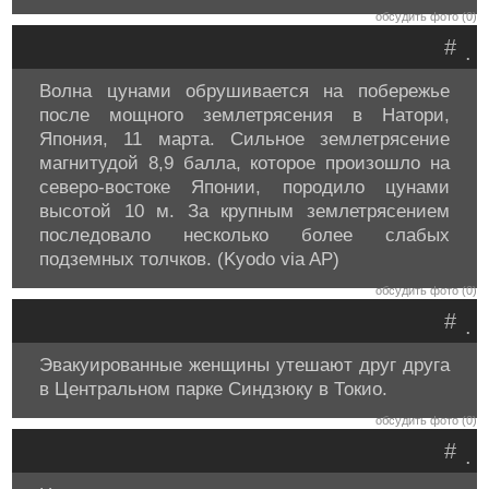
обсудить фото (0)
#
.
Волна цунами обрушивается на побережье
после мощного землетрясения в Натори,
Япония, 11 марта. Сильное землетрясение
магнитудой 8,9 балла, которое произошло на
северо-востоке Японии, породило цунами
высотой 10 м. За крупным землетрясением
последовало несколько более слабых
подземных толчков. (Kyodo via AP)
обсудить фото (0)
#
.
Эвакуированные женщины утешают друг друга
в Центральном парке Синдзюку в Токио.
обсудить фото (0)
#
.