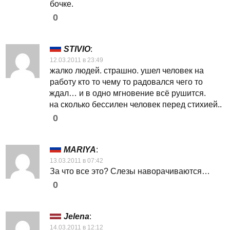
бочке.
0
STIVIO
:
12.03.2011 в 23:49
жалко людей. страшно. ушел человек на
работу кто то чему то радовался чего то
ждал… и в одно мгновение всё рушится.
на сколько бессилен человек перед стихией..
0
MARIYA
:
13.03.2011 в 07:42
За что все это? Слезы наворачиваются…
0
Jelena
:
14.03.2011 в 12:12