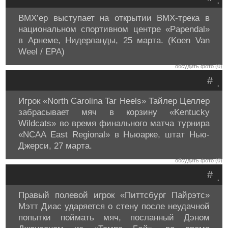
.
BMX’ер выступает на открытии BMX-трека в
национальном спортивном центре «Papendal»
в Арнеме, Нидерланды, 25 марта. (Koen Van
Weel / EPA)
обсудить фото (0)
#
.
Игрок «North Carolina Tar Heels» Тайлер Целлер
забрасывает мяч в корзину «Kentucky
Wildcats» во время финального матча турнира
«NCAA East Regional» в Ньюарке, штат Нью-
Джерси, 27 марта.
обсудить фото (0)
#
.
Правый полевой игрок «Питтсбург Пайрэтс»
Мэтт Диас ударяется о стену после неудачной
попытки поймать мяч, посланный Дэном