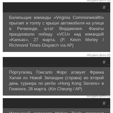
обсудить фото (0)
#
.
Болельщик команды «Virginia Commonwealth»
прыгает в толпу с крыши автомобиля на улице
в Ричмонде, штат Вирджиния. Фанаты
праздновали победу «VCU» над командой
«Kansas», 27 марта. (P. Kevin Morley /
Richmond Times-Dispatch via AP)
обсудить фото (0)
#
.
Португалец Гонсало Форо атакует Франка
Халая из Новой Зеландии (справа) во второй
день турнира по регби «Hong Kong Sevens» в
Гонконге, 26 марта. (Kin Cheung / AP)
обсудить фото (0)
#
.