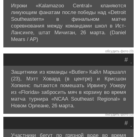
Игроки «Kalamazoo Central» кланяются
ликующим фанатам после победы над «Detroit
Southeastern» в финальном матче
соревнования между командами школ в Ист-
Лансинге, штат Мичиган, 26 марта. (Daniel
Mears / AP)
обсудить фото (0)
#
.
Защитники из команды «Butler» Кайл Маршалл
(23), Мэтт Ховард (в центре) и Крисшон
Хопкинс пытаются помешать Ирвингу Уокеру
из «Florida» забросить мяч в корзину во время
матча турнира «NCAA Southeast Regional» в
Новом Орлеане, 26 марта.
обсудить фото (0)
#
.
Участники бегут по грязной воде во время