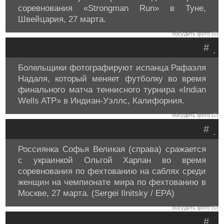
соревнования «Strongman Run» в Туне,
Швейцария, 27 марта.
обсудить фото (0)
#
.
Болельщики фотографируют испанца Рафаэля
Надаля, который меняет футболку во время
финального матча теннисного турнира «Indian
Wells ATP» в Индиан-Уэллс, Калифорния.
обсудить фото (0)
#
.
Россиянка Софья Великая (справа) сражается
с украинкой Ольгой Харлан во время
соревнования по фехтованию на саблях среди
женщин на чемпионате мира по фехтованию в
Москве, 27 марта. (Sergei Ilnitsky / EPA)
обсудить фото (0)
#