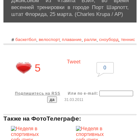
Джонсоном из «Тампа Бэй», во время
весенней тренировки в городе Порт Шарлотт,
штат Флорида, 25 марта. (Charles Krupa / AP)
баскетбол
велоспорт
плавание
ралли
сноуборд
теннис
#
,
,
,
,
,
Tweet
5
0
Подпишитесь на RSS
Или по e-mail:
31.03.2011
Также на ФотоТелеграфе: