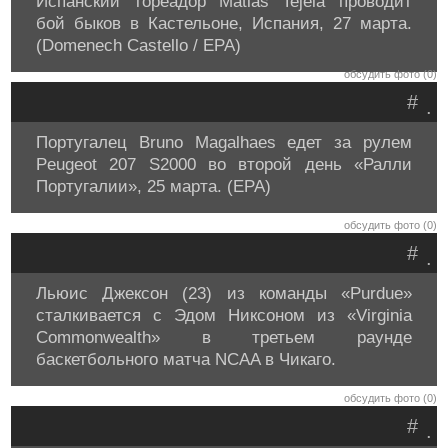
Испанский тореадор Matias Tejela проводит
бой быков в Кастельоне, Испания, 27 марта.
(Domenech Castello / EPA)
обсудить фото (0)
#
.
Португалец Bruno Magalhaes едет за рулем
Peugeot 207 S2000 во второй день «Ралли
Португалии», 25 марта. (EPA)
обсудить фото (0)
#
.
Льюис Джексон (23) из команды «Purdue»
сталкивается с Эдом Никсоном из «Virginia
Commonwealth» в третьем раунде
баскетбольного матча NCAA в Чикаго.
обсудить фото (0)
#
.