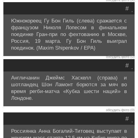
#
.
Южнокореец Гу Бон Гиль (слева) сражается с
французом Николя Лопесом в финальном
поединке Гран-при по фехтованию в Москве,
Россия, 19 марта. Гу Бон Гиль выиграл
поединок. (Maxim Shipenkov / EPA)
обсудить фото (0)
#
.
Англичанин Джеймс Хаскелл (справа) и
шотландец Шон Ламонт борются за мяч во
время регби-матча «Кубка шести наций» в
Лондоне.
обсудить фото (0)
#
.
Россиянка Анна Богалий-Титовец выступает в
женском масс-старте 12.5 км на Кубке мира по