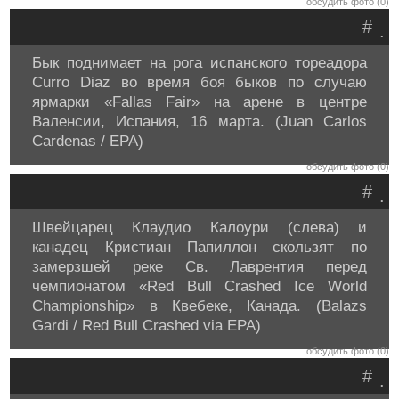
обсудить фото (0)
#
.
Бык поднимает на рога испанского тореадора
Curro Diaz во время боя быков по случаю
ярмарки «Fallas Fair» на арене в центре
Валенсии, Испания, 16 марта. (Juan Carlos
Cardenas / EPA)
обсудить фото (0)
#
.
Швейцарец Клаудио Калоури (слева) и
канадец Кристиан Папиллон скользят по
замерзшей реке Св. Лаврентия перед
чемпионатом «Red Bull Crashed Ice World
Championship» в Квебеке, Канада. (Balazs
Gardi / Red Bull Crashed via EPA)
обсудить фото (0)
#
.