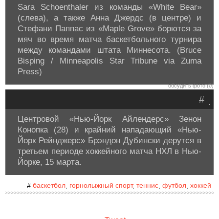
Sara Schoenthaler из команды «White Bear»
(слева), а также Анна Джердс (в центре) и
Стефани Паппас из «Maple Grove» борются за
мяч во время матча баскетбольного турнира
между командами штата Миннесота. (Bruce
Bisping / Minneapolis Star Tribune via Zuma
Press)
обсудить фото (0)
#
.
Центровой «Нью-Йорк Айлендерс» Зенон
Конопка (28) и крайний нападающий «Нью-
Йорк Рейнджерс» Брэндон Дубински дерутся в
третьем периоде хоккейного матча НХЛ в Нью-
Йорке, 15 марта.
баскетбол
горнолыжный спорт
теннис
футбол
хоккей
#
,
,
,
,