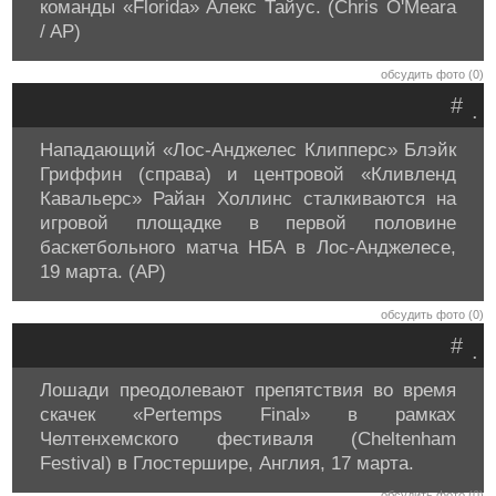
команды «Florida» Алекс Тайус. (Chris O'Meara
/ AP)
обсудить фото (0)
#
.
Нападающий «Лос-Анджелес Клипперс» Блэйк
Гриффин (справа) и центровой «Кливленд
Кавальерс» Райан Холлинс сталкиваются на
игровой площадке в первой половине
баскетбольного матча НБА в Лос-Анджелесе,
19 марта. (AP)
обсудить фото (0)
#
.
Лошади преодолевают препятствия во время
скачек «Pertemps Final» в рамках
Челтенхемского фестиваля (Cheltenham
Festival) в Глостершире, Англия, 17 марта.
обсудить фото (0)