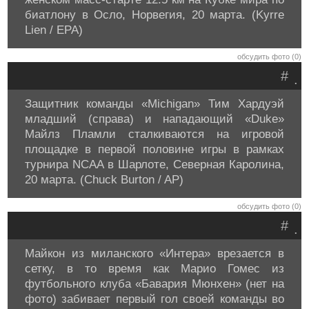
биатлону в Осло, Норвегия, 20 марта. (Kyrre
Lien / EPA)
обсудить фото (0)
#
.
Защитник команды «Michigan» Тим Хардуэй
младший (справа) и нападающий «Duke»
Майлз Пламли сталкиваются на игровой
площадке в первой половине игры в рамках
турнира NCAA в Шарлоте, Северная Каролина,
20 марта. (Chuck Burton / AP)
обсудить фото (0)
#
.
Майкон из миланского «Интера» врезается в
сетку, в то время как Марио Гомес из
футбольного клуба «Бавария Мюнхен» (нет на
фото) забивает первый гол своей команды во