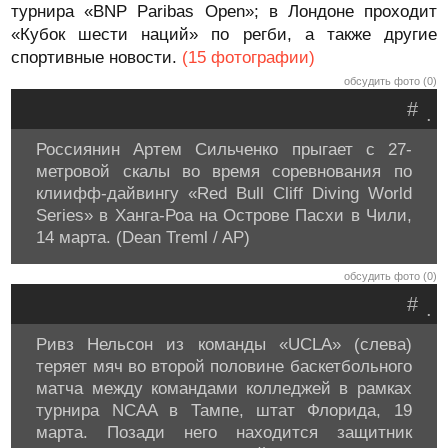
турнира «BNP Paribas Open»; в Лондоне проходит
«Кубок шести наций» по регби, а также другие
спортивные новости.
(15 фотографии)
обсудить фото (0)
#
.
Россиянин Артем Сильченко прыгает с 27-
метровой скалы во время соревнования по
клиифф-дайвингу «Red Bull Cliff Diving World
Series» в Ханга-Роа на Острове Пасхи в Чили,
14 марта. (Dean Treml / AP)
обсудить фото (0)
#
.
Ривз Нельсон из команды «UCLA» (слева)
теряет мяч во второй половине баскетбольного
матча между командами колледжей в рамках
турнира NCAA в Тампе, штат Флорида, 19
марта. Позади него находится защитник