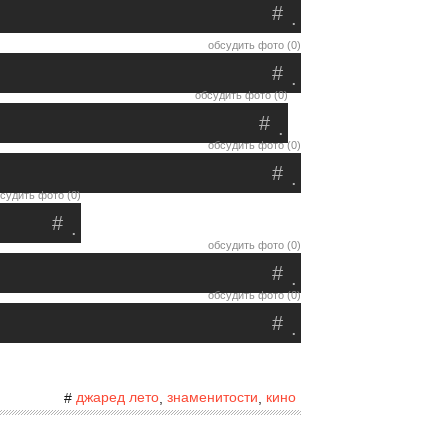
#
.
обсудить фото (0)
#
.
обсудить фото (0)
#
.
обсудить фото (0)
#
.
судить фото (0)
#
.
обсудить фото (0)
#
.
обсудить фото (0)
#
.
джаред лето
знаменитости
кино
#
,
,