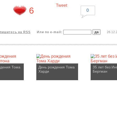
Tweet
6
0
пишитесь на RSS
Или по e-mail:
26.12.
ждения Тома
День рождения Тома
35 лет без Ин
Харди
Бергман