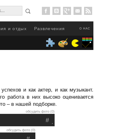
ия и отдых
Развлечения
О НАС
успехов и как актер, и как музыкант.
го работа в них высоко оценивается
о – в нашей подборке.
обсудить фото (0)
#
.
обсудить фото (0)
#