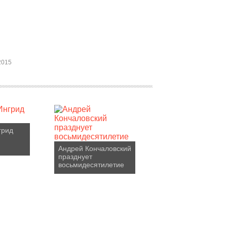
2015
грид
Андрей Кончаловский
празднует
восьмидесятилетие