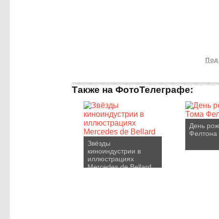
Под
Также на ФотоТелеграфе:
День ро
Фелтона
Звёзды
киноиндустрии в
иллюстрациях
Mercedes de Bellard