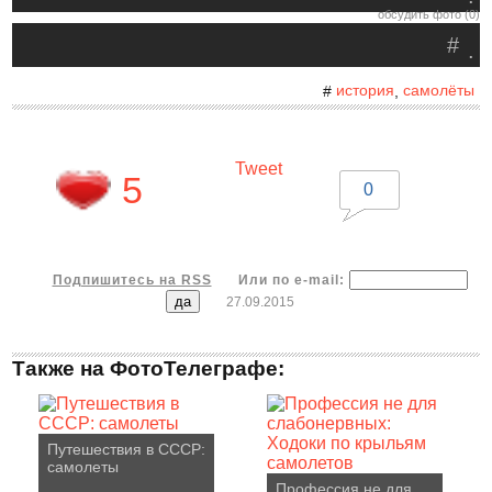
обсудить фото (0)
#
.
история
самолёты
#
,
Tweet
5
0
Подпишитесь на RSS
Или по e-mail:
27.09.2015
Также на ФотоТелеграфе:
Путешествия в СССР:
самолеты
Профессия не для