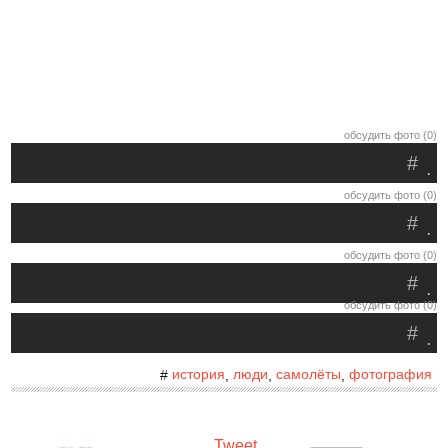
обсудить фото (0)
#
.
обсудить фото (0)
#
.
обсудить фото (0)
#
.
обсудить фото (0)
#
.
история
люди
самолёты
фотография
#
,
,
,
Tweet