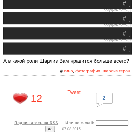
#
.
обсудить фото (0)
#
.
обсудить фото (0)
#
.
обсудить фото (0)
#
.
А в какой роли Шарлиз Вам нравится больше всего?
кино
фотография
шарлиз терон
#
,
,
Tweet
12
2
Подпишитесь на RSS
Или по e-mail:
07.08.2015