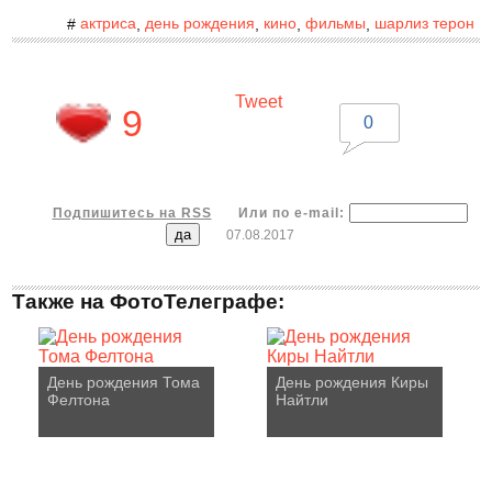
актриса
день рождения
кино
фильмы
шарлиз терон
#
,
,
,
,
Tweet
9
0
Подпишитесь на RSS
Или по e-mail:
07.08.2017
Также на ФотоТелеграфе:
День рождения Тома
День рождения Киры
Фелтона
Найтли