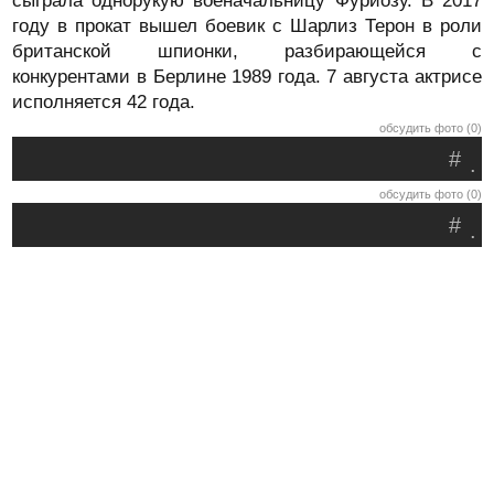
сыграла однорукую военачальницу Фуриозу. В 2017
году в прокат вышел боевик с Шарлиз Терон в роли
британской шпионки, разбирающейся с
конкурентами в Берлине 1989 года. 7 августа актрисе
исполняется 42 года.
обсудить фото (0)
#
.
обсудить фото (0)
#
.