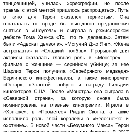
танцовщицей, училась хореографии, но после
травмы с этой мечтой пришлось распрощаться. Путь
в кино для Терон оказался тернистым. Она
отказалась от вроде бы выгодного предложения
сняться в «Шоугелз» и сыграла в режиссерском
дебюте Тома Хэнкса «То, что ты делаешь». Затем
были «Адвокат дьявола», «Могучий Джо Янг», «Жена
астронавта» и «Сладкий ноябрь». Прорывной для
актрисы оказалась главная роль в «Монстре» —
фильме о женщине — серийном убийце; за нее
Шарлиз Терон получила «Серебряного медведя»
Берлинского кинофестиваля, а также кинопремии
«Оскар», «Золотой глобус» и награду Гильдии
киноактеров США. После «Монстра» она сыграла в
«Северной стране», за которую снова была
номинирована на главные кинопремии. Играла в
«Хэнкоке», в «Прометее» Ридли Скотта, а также
исполнила роль злой королевы в «Белоснежке и
охотнике». В новой части «Безумного Макса» Терон