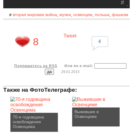
#
.
вторая мировая война
музеи
освенцим
польша
фашизм
#
,
,
,
,
Tweet
8
4
Подпишитесь на RSS
Или по e-mail:
29.01.2015
Также на ФотоТелеграфе:
Выжившие в
Освенциме
70-я годовщина
освобождения
Освенцима