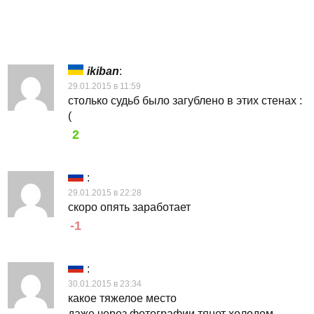
ikiban
:
29.01.2015 в 11:59
столько судьб было загублено в этих стенах :
(
2
:
29.01.2015 в 22:28
скоро опять заработает
-1
:
30.01.2015 в 23:34
какое тяжелое место
даже через фотографии тянет холодом