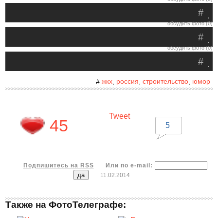
#
.
обсудить фото (0)
#
.
обсудить фото (0)
#
.
жкх
россия
строительство
юмор
#
,
,
,
Tweet
45
5
Подпишитесь на RSS
Или по e-mail:
11.02.2014
Также на ФотоТелеграфе: