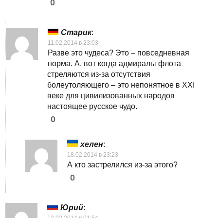
0
Старик
:
11.02.2014 в 23:03
Разве это чудеса? Это – повседневная
норма. А, вот когда адмиралы флота
стреляются из-за отсутствия
болеутоляющего – это непонятное в XXI
веке для цивилизованных народов
настоящее русское чудо.
0
хелен
:
18.02.2014 в 23:23
А кто застрелился из-за этого?
0
Юрий
:
12.02.2014 в 01:54