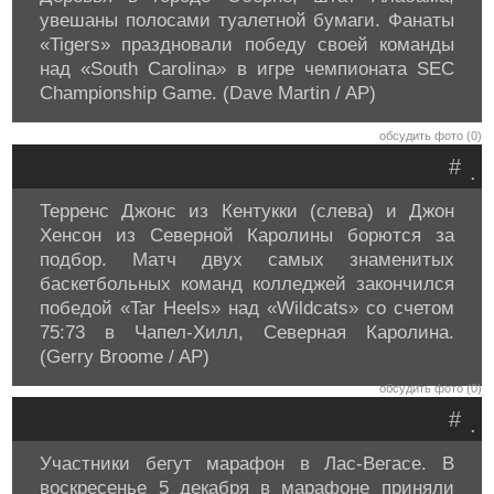
увешаны полосами туалетной бумаги. Фанаты
«Tigers» праздновали победу своей команды
над «South Carolina» в игре чемпионата SEC
Championship Game. (Dave Martin / AP)
обсудить фото (0)
#
.
Терренс Джонс из Кентукки (слева) и Джон
Хенсон из Северной Каролины борются за
подбор. Матч двух самых знаменитых
баскетбольных команд колледжей закончился
победой «Tar Heels» над «Wildcats» со счетом
75:73 в Чапел-Хилл, Северная Каролина.
(Gerry Broome / AP)
обсудить фото (0)
#
.
Участники бегут марафон в Лас-Вегасе. В
воскресенье 5 декабря в марафоне приняли