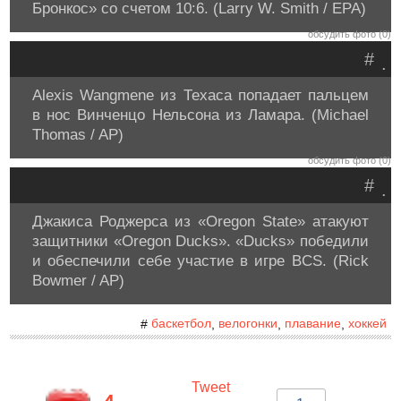
Бронкос» со счетом 10:6. (Larry W. Smith / EPA)
обсудить фото (0)
#
.
Alexis Wangmene из Техаса попадает пальцем
в нос Винченцо Нельсона из Ламара. (Michael
Thomas / AP)
обсудить фото (0)
#
.
Джакиса Роджерса из «Oregon State» атакуют
защитники «Oregon Ducks». «Ducks» победили
и обеспечили себе участие в игре BCS. (Rick
Bowmer / AP)
баскетбол
велогонки
плавание
хоккей
#
,
,
,
Tweet