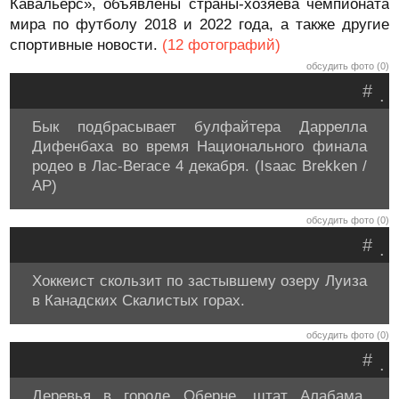
Кавальерс», объявлены страны-хозяева чемпионата
мира по футболу 2018 и 2022 года, а также другие
спортивные новости.
(12 фотографий)
обсудить фото (0)
#
.
Бык подбрасывает булфайтера Даррелла
Дифенбаха во время Национального финала
родео в Лас-Вегасе 4 декабря. (Isaac Brekken /
AP)
обсудить фото (0)
#
.
Хоккеист скользит по застывшему озеру Луиза
в Канадских Скалистых горах.
обсудить фото (0)
#
.
Деревья в городе Оберне, штат Алабама,