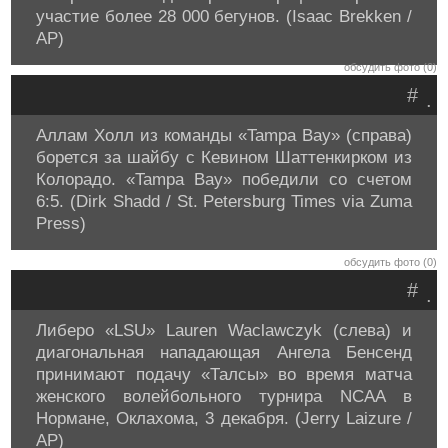
участие более 28 000 бегунов. (Isaac Brekken /
AP)
обсудить фото (0)
#
.
Аллам Холл из команды «Tampa Bay» (справа)
борется за шайбу с Кевином Шаттенкирком из
Колорадо. «Tampa Bay» победили со счетом
6:5. (Dirk Shadd / St. Petersburg Times via Zuma
Press)
обсудить фото (0)
#
.
Либеро «LSU» Lauren Waclawczyk (слева) и
диагональная нападающая Ангела Бенсенд
принимают подачу «Талсы» во время матча
женского волейбольного турнира NCAA в
Нормане, Оклахома, 3 декабря. (Jerry Laizure /
AP)