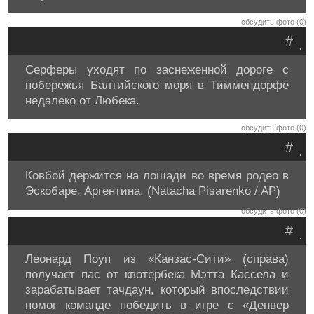
обсудить фото (0)
#
.
Серферы уходят по заснеженной дороге с
побережья Балтийского моря в Тиммендорфе
недалеко от Любека.
обсудить фото (0)
#
.
Ковбой держится на лошади во время родео в
Эскобаре, Аргентина. (Natacha Pisarenko / AP)
обсудить фото (0)
#
.
Леонард Поуп из «Канзас-Сити» (справа)
получает пас от квотербека Мэтта Кассела и
зарабатывает тачдаун, который впоследствии
помог команде победить в игре с «Денвер