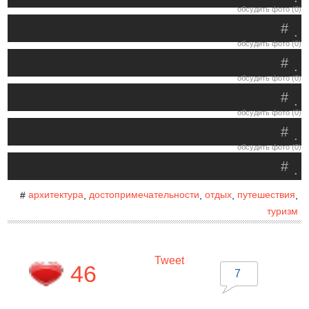
обсудить фото (0)
#
.
обсудить фото (0)
#
.
обсудить фото (0)
#
.
обсудить фото (0)
#
.
обсудить фото (0)
#
.
архитектура
достопримечательности
отдых
путешествия
#
,
,
,
,
туризм
Tweet
46
7