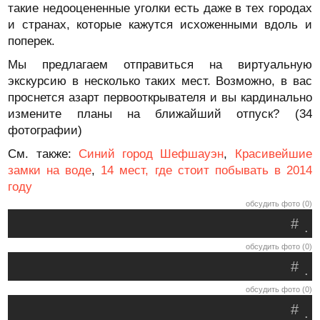
такие недооцененные уголки есть даже в тех городах
и странах, которые кажутся исхоженными вдоль и
поперек.
Мы предлагаем отправиться на виртуальную
экскурсию в несколько таких мест. Возможно, в вас
проснется азарт первооткрывателя и вы кардинально
измените планы на ближайший отпуск? (34
фотографии)
См. также:
Синий город Шефшауэн
,
Красивейшие
замки на воде
,
14 мест, где стоит побывать в 2014
году
обсудить фото (0)
#
.
обсудить фото (0)
#
.
обсудить фото (0)
#
.