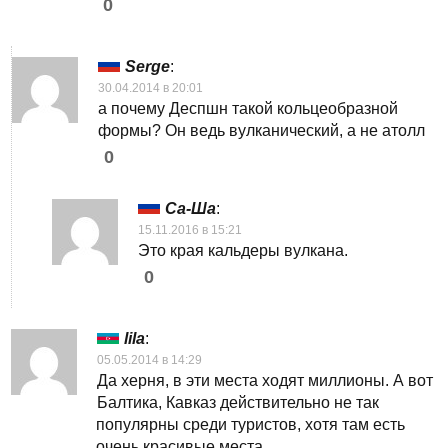
0
Serge
:
30.04.2014 в 20:01
а почему Деспшн такой кольцеобразной
формы? Он ведь вулканический, а не атолл
0
Са-Ша
:
15.11.2016 в 15:21
Это края кальдеры вулкана.
0
lila
:
05.05.2014 в 14:29
Да херня, в эти места ходят миллионы. А вот
Балтика, Кавказ действительно не так
популярны среди туристов, хотя там есть
очень красивые места…